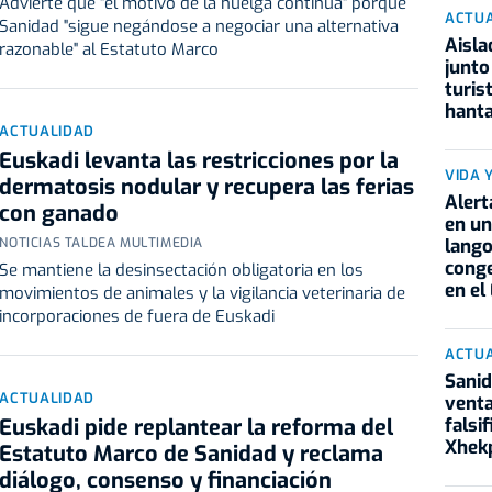
Advierte que "el motivo de la huelga continua" porque
ACTU
Sanidad "sigue negándose a negociar una alternativa
Aisla
razonable" al Estatuto Marco
junto
turis
hanta
ACTUALIDAD
Euskadi levanta las restricciones por la
VIDA 
dermatosis nodular y recupera las ferias
Alert
con ganado
en un
lango
NOTICIAS TALDEA MULTIMEDIA
conge
Se mantiene la desinsectación obligatoria en los
en el
movimientos de animales y la vigilancia veterinaria de
incorporaciones de fuera de Euskadi
ACTU
Sanid
ACTUALIDAD
vent
falsi
Euskadi pide replantear la reforma del
Xhekp
Estatuto Marco de Sanidad y reclama
diálogo, consenso y financiación