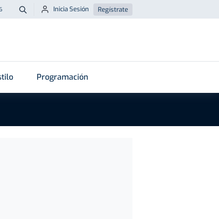
Inicia Sesión
Regístrate
6
Buscar
tilo
Programación