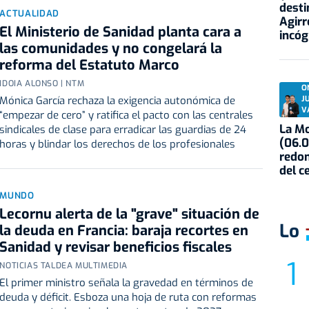
desti
ACTUALIDAD
Agirr
El Ministerio de Sanidad planta cara a
incóg
las comunidades y no congelará la
reforma del Estatuto Marco
IDOIA ALONSO | NTM
O
Mónica García rechaza la exigencia autonómica de
J
V
“empezar de cero” y ratifica el pacto con las centrales
La Mo
sindicales de clase para erradicar las guardias de 24
(06.0
horas y blindar los derechos de los profesionales
redon
del c
MUNDO
Lecornu alerta de la "grave" situación de
Lo
la deuda en Francia: baraja recortes en
Sanidad y revisar beneficios fiscales
NOTICIAS TALDEA MULTIMEDIA
El primer ministro señala la gravedad en términos de
deuda y déficit. Esboza una hoja de ruta con reformas