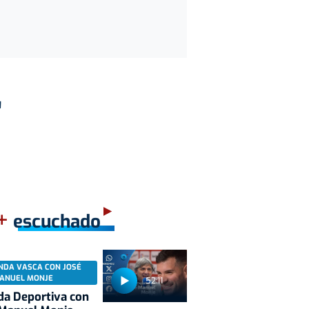
"
+
escuchado
NDA VASCA CON JOSÉ
ANUEL MONJE
52:11
a Deportiva con