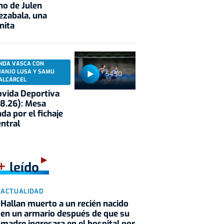
no de Julen
ezabala, una
nita
NDA VASCA CON
UANJO LUSA Y SAMU
54:50
ALCÁRCEL
vida Deportiva
8.26): Mesa
da por el fichaje
entral
+
leído
ACTUALIDAD
Hallan muerto a un recién nacido
en un armario después de que su
madre ingresara en el hospital por