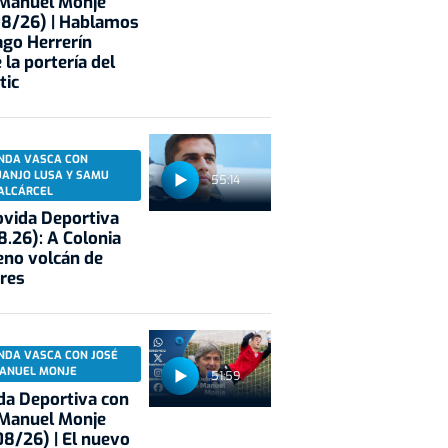
 Manuel Monje
08/26) | Hablamos
ago Herrerín
 la portería del
tic
NDA VASCA CON
UANJO LUSA Y SAMU
55:14
ALCÁRCEL
vida Deportiva
8.26): A Colonia
eno volcán de
res
NDA VASCA CON JOSÉ
ANUEL MONJE
51:59
a Deportiva con
 Manuel Monje
8/26) | El nuevo