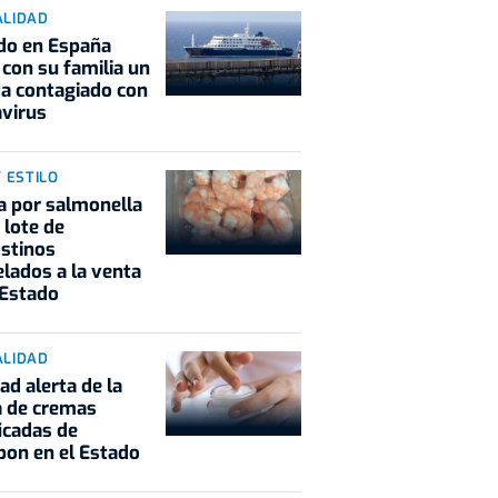
ALIDAD
do en España
 con su familia un
ta contagiado con
virus
Y ESTILO
a por salmonella
 lote de
stinos
lados a la venta
 Estado
ALIDAD
ad alerta de la
a de cremas
ficadas de
on en el Estado