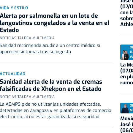
José
(07/
VIDA Y ESTILO
con I
Alerta por salmonella en un lote de
sobre
langostinos congelados a la venta en el
Athle
Estado
NOTICIAS TALDEA MULTIMEDIA
Sanidad recomienda acudir a un centro médico si
O
aparecen síntomas tras su ingesta
J
V
La Mo
(07.0
ACTUALIDAD
en pl
Sanidad alerta de la venta de cremas
rumo
falsificadas de Xhekpon en el Estado
NOTICIAS TALDEA MULTIMEDIA
La AEMPS pide no utilizar las unidades afectadas,
O
detectadas en Zaragoza y en plataformas de comercio
M
electrónico, al no estar garantizada su seguridad
Movid
José
(06/0