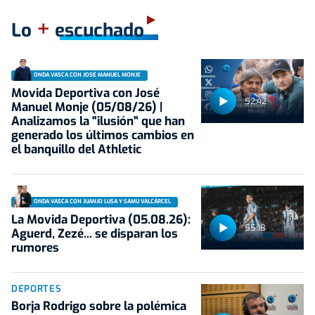
+
Lo
escuchado
ONDA VASCA CON JOSÉ MANUEL MONJE
Movida Deportiva con José
52:42
Manuel Monje (05/08/26) |
Analizamos la "ilusión" que han
generado los últimos cambios en
el banquillo del Athletic
ONDA VASCA CON JUANJO LUSA Y SAMU VALCÁRCEL
La Movida Deportiva (05.08.26):
55:18
Aguerd, Zezé... se disparan los
rumores
DEPORTES
Borja Rodrigo sobre la polémica