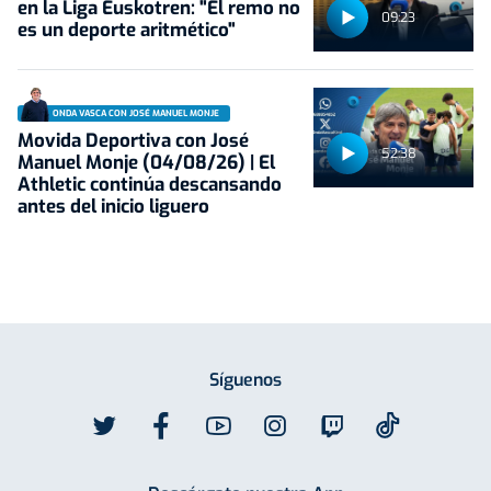
en la Liga Euskotren: "El remo no
09:23
es un deporte aritmético"
ONDA VASCA CON JOSÉ MANUEL MONJE
Movida Deportiva con José
52:38
Manuel Monje (04/08/26) | El
Athletic continúa descansando
antes del inicio liguero
Síguenos