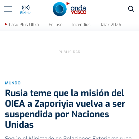
Bus
Bizkaia
Caso Plus Ultra
Eclipse
Incendios
Jaiak 2026
MUNDO
Rusia teme que la misión del
OIEA a Zaporiyia vuelva a ser
suspendida por Naciones
Unidas
Según el Ministerio de Relaciones Exteriores ruso,