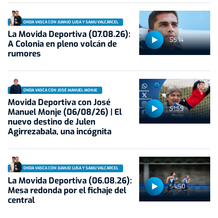
ONDA VASCA CON JUANJO LUSA Y SAMU VALCÁRCEL
La Movida Deportiva (07.08.26):
55:14
A Colonia en pleno volcán de
rumores
ONDA VASCA CON JOSÉ MANUEL MONJE
Movida Deportiva con José
51:59
Manuel Monje (06/08/26) | El
nuevo destino de Julen
Agirrezabala, una incógnita
ONDA VASCA CON JUANJO LUSA Y SAMU VALCÁRCEL
La Movida Deportiva (06.08.26):
54:50
Mesa redonda por el fichaje del
central