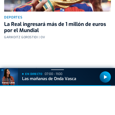
DEPORTES
La Real ingresará más de 1 millón de euros
por el Mundial
GARIKOITZ GOROSTIDI | OV
+
Lo
leído
07:00 - 11:00
EN DIRECTO
Las mañanas de Onda Vasca
ACTUALIDAD
Hallan muerto a un recién nacido en un armario
después de que su madre ingresara en el
hospital por una hemorragia
GIPUZKOA