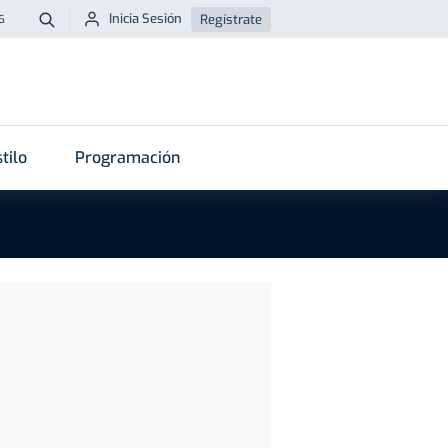
Inicia Sesión
Regístrate
6
Buscar
tilo
Programación