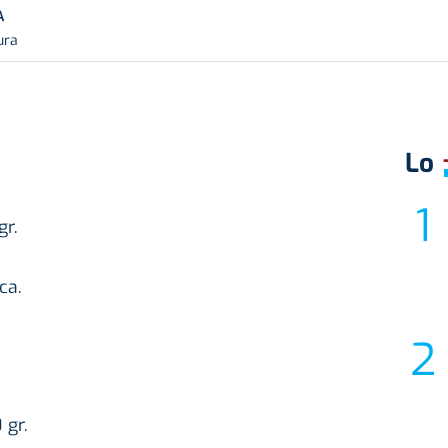
A
ura
Lo
gr.
ca.
 gr.