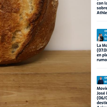
con I
sobre
Athle
O
J
V
La Mo
(07.0
en pl
rumo
O
M
Movid
José
(06/0
desti