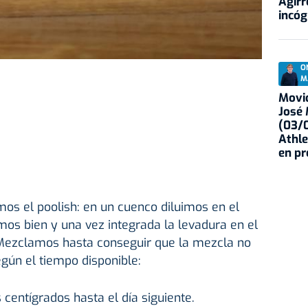
Agirr
incóg
O
M
Movid
José
(03/0
Athle
en p
os el poolish: en un cuenco diluimos en el
os bien y una vez integrada la levadura en el
Mezclamos hasta conseguir que la mezcla no
gún el tiempo disponible:
s centígrados hasta el día siguiente.