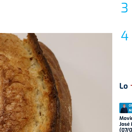
Lo
O
M
Movid
José
(07/