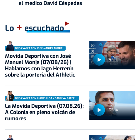
el médico David Céspedes
+
Lo
escuchado
ONDA VASCA CON JOSÉ MANUEL MONJE
Movida Deportiva con José
52:11
Manuel Monje (07/08/26) |
Hablamos con Iago Herrerín
sobre la portería del Athletic
ONDA VASCA CON JUANJO LUSA Y SAMU VALCÁRCEL
La Movida Deportiva (07.08.26):
55:14
A Colonia en pleno volcán de
rumores