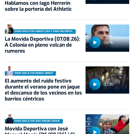
Hablamos con Iago Herrerín
sobre la portería del Athletic
ONDA VASCA CON JUANJO LUSA Y SAMU VALCÁRCEL
La Movida Deportiva (07.08.26):
55:14
A Colonia en pleno volcán de
rumores
ONDA VASCA CON IMANOL ARRUTI
El aumento del ruido festivo
22:36
durante el verano pone en jaque
el descanso de los vecinos en los
barrios céntricos
ONDA VASCA CON JOSÉ MANUEL MONJE
Movida Deportiva con José
51:59