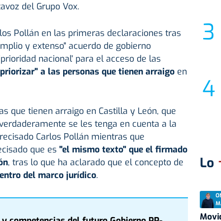
rtavoz del Grupo Vox.
os Pollán en las primeras declaraciones tras
amplio y extenso" acuerdo de gobierno
prioridad nacional' para el acceso de las
"priorizar" a las personas que tienen arraigo
en
as que tienen arraigo en Castilla y León, que
 verdaderamente se les tenga en cuenta a la
recisado Carlos Pollán mientras que
ecisado que es
"el mismo texto" que el firmado
Lo
ón
, tras lo que ha aclarado que el concepto de
entro del marco jurídico
.
O
M
Movid
 y competencias del futuro Gobierno PP-