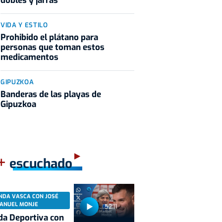
dobles y jarras
VIDA Y ESTILO
Prohibido el plátano para
personas que toman estos
medicamentos
GIPUZKOA
Banderas de las playas de
Gipuzkoa
+
escuchado
NDA VASCA CON JOSÉ
ANUEL MONJE
52:11
a Deportiva con