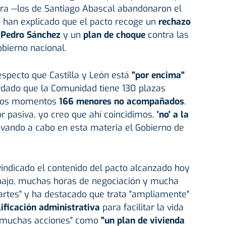
tura --los de Santiago Abascal abandonaron el
-- han explicado que el pacto recoge un
rechazo
e Pedro Sánchez
y un
plan de choque
contra las
obierno nacional.
especto que Castilla y León está
"por encima"
dado que la Comunidad tiene 130 plazas
stos momentos
166 menores no acompañados
.
r pasiva, yo creo que ahí coincidimos,
'no' a la
evando a cabo en esta materia el Gobierno de
ivindicado el contenido del pacto alcanzado hoy
bajo, muchas horas de negociación y mucha
artes" y ha destacado que trata "ampliamente"
ificación administrativa
para facilitar la vida
 "muchas acciones" como
"un plan de vivienda