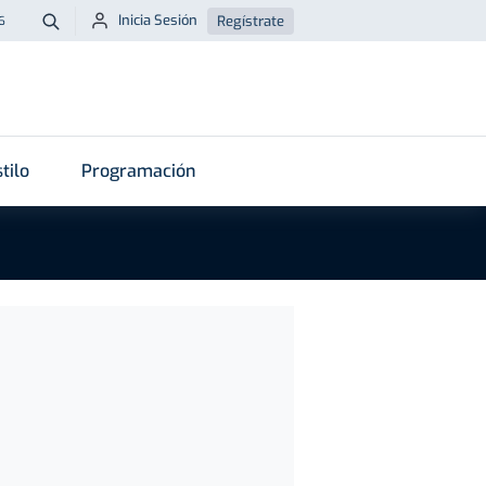
Inicia Sesión
Regístrate
6
Buscar
tilo
Programación