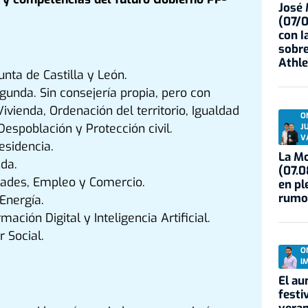
José
(07/
con I
sobre
Athle
unta de Castilla y León.
gunda. Sin consejería propia, pero con
vienda, Ordenación del territorio, Igualdad
O
espoblación y Protección civil.
J
V
esidencia.
La Mo
da.
(07.0
idades, Empleo y Comercio.
en pl
rumo
Energía.
ación Digital y Inteligencia Artificial.
 Social.
O
I
El au
festi