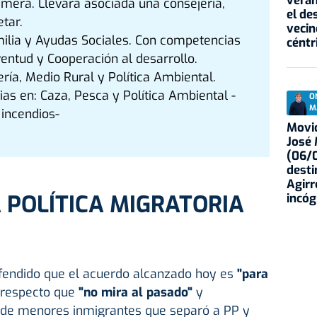
veran
imera. Llevará asociada una consejería,
el de
tar.
vecin
ilia y Ayudas Sociales. Con competencias
céntr
ventud y Cooperación al desarrollo.
ría, Medio Rural y Política Ambiental.
as en: Caza, Pesca y Política Ambiental -
O
M
 incendios-
Movid
José
(06/0
desti
Agirr
 POLÍTICA MIGRATORIA
incóg
endido que el acuerdo alcanzado hoy es
"para
 respecto que
"no mira al pasado"
y
 de menores inmigrantes que separó a PP y