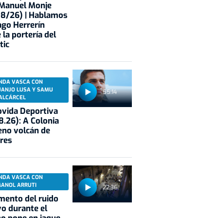
 Manuel Monje
08/26) | Hablamos
ago Herrerín
 la portería del
tic
NDA VASCA CON
UANJO LUSA Y SAMU
55:14
ALCÁRCEL
vida Deportiva
8.26): A Colonia
eno volcán de
res
NDA VASCA CON
MANOL ARRUTI
22:36
mento del ruido
vo durante el