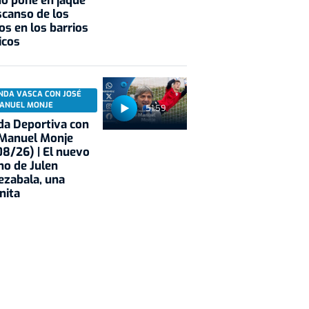
o pone en jaque
scanso de los
os en los barrios
icos
NDA VASCA CON JOSÉ
ANUEL MONJE
51:59
a Deportiva con
 Manuel Monje
8/26) | El nuevo
no de Julen
ezabala, una
nita