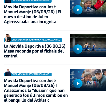
ONDA VASCA CON JOSÉ MANUEL MONJE
Movida Deportiva con José
51:59
Manuel Monje (06/08/26) | El
nuevo destino de Julen
Agirrezabala, una incógnita
ONDA VASCA CON JUANJO LUSA Y SAMU VALCÁRCEL
La Movida Deportiva (06.08.26):
54:50
Mesa redonda por el fichaje del
central
ONDA VASCA CON JOSÉ MANUEL MONJE
Movida Deportiva con José
52:42
Manuel Monje (05/08/26) |
Analizamos la "ilusión" que han
generado los últimos cambios en
el banquillo del Athletic