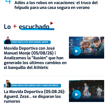
Adiós a los robos en vacaciones: el truco del
felpudo para una casa segura en verano
+
Lo
escuchado
ONDA VASCA CON JOSÉ MANUEL MONJE
Movida Deportiva con José
52:42
Manuel Monje (05/08/26) |
Analizamos la "ilusión" que han
generado los últimos cambios en
el banquillo del Athletic
ONDA VASCA CON JUANJO LUSA Y SAMU VALCÁRCEL
La Movida Deportiva (05.08.26):
55:18
Aguerd, Zezé... se disparan los
rumores