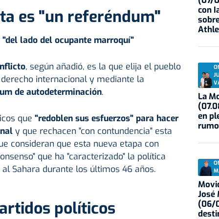
(07/
con I
sta es "un referéndum"
sobre
Athle
a "del lado del ocupante marroquí"
nflicto
, según añadió, es la
que elija el pueblo
O
J
 derecho internacional y mediante la
V
dum de autodeterminación
.
La Mo
(07.0
en pl
íticos que
"redoblen sus esfuerzos" para hacer
rumo
onal
y que rechacen "con contundencia" esta
que consideran que esta nueva etapa con
nsenso" que ha "caracterizado" la política
O
 al Sahara durante los últimos 46 años.
M
Movid
José
artidos políticos
(06/0
desti