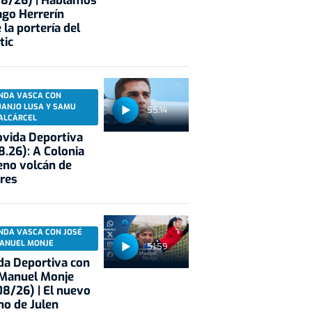
08/26) | Hablamos
ago Herrerín
 la portería del
tic
NDA VASCA CON
UANJO LUSA Y SAMU
55:14
ALCÁRCEL
vida Deportiva
8.26): A Colonia
eno volcán de
res
NDA VASCA CON JOSÉ
ANUEL MONJE
51:59
a Deportiva con
 Manuel Monje
8/26) | El nuevo
no de Julen