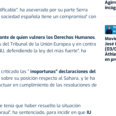
Agirr
incóg
tificable", ha aseverado por su parte Serra
a sociedad española tiene un compromiso" con
O
M
ante de quien vulnera los Derechos Humanos
,
Movid
José
s del Tribunal de la Unión Europea y en contra
(03/0
NU, defendiendo la ley del más fuerte", ha
Athle
en p
criticado las "
inoportunas" declaraciones del
, sobre su posición respecto al Sahara, y le ha
actuar en cumplimiento de las resoluciones de
 tenía que haber resuelto la situación
raui", ha sentenciado, para incidir en que
IU