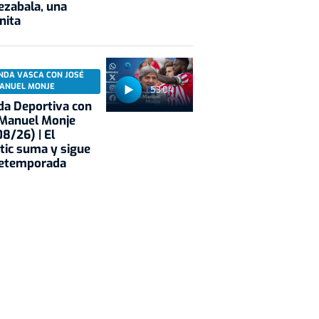
ezabala, una
nita
NDA VASCA CON JOSÉ
ANUEL MONJE
53:04
a Deportiva con
 Manuel Monje
8/26) | El
tic suma y sigue
retemporada