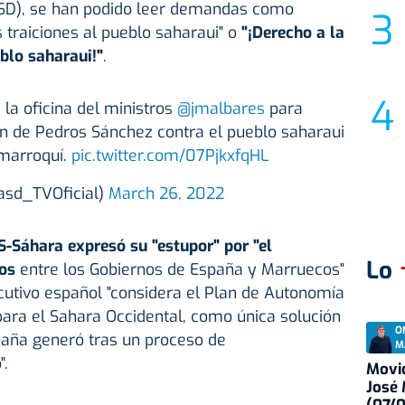
SD), se han podido leer demandas como
 traiciones al pueblo saharaui" o
"¡Derecho a la
blo saharaui!"
.
 la oficina del ministros
@jmalbares
para
ón de Pedros Sánchez contra el pueblo saharaui
 marroquí.
pic.twitter.com/07PjkxfqHL
Rasd_TVOficial)
March 26, 2022
-Sáhara expresó su "estupor" por "el
Lo
os
entre los Gobiernos de España y Marruecos"
ecutivo español "considera el Plan de Autonomía
ara el Sahara Occidental, como única solución
O
spaña generó tras un proceso de
M
".
Movid
José