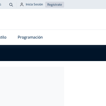
Inicia Sesión
Regístrate
6
Buscar
tilo
Programación