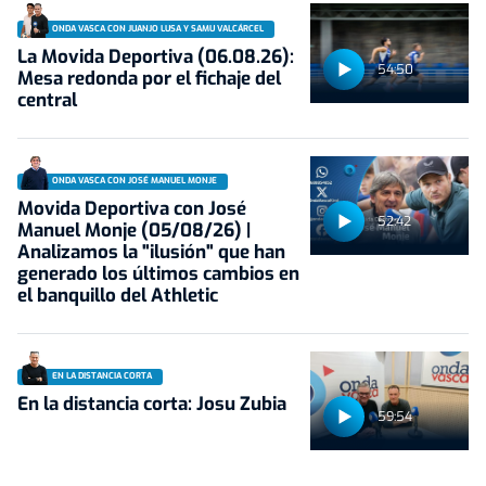
ONDA VASCA CON JUANJO LUSA Y SAMU VALCÁRCEL
La Movida Deportiva (06.08.26):
54:50
Mesa redonda por el fichaje del
central
ONDA VASCA CON JOSÉ MANUEL MONJE
Movida Deportiva con José
52:42
Manuel Monje (05/08/26) |
Analizamos la "ilusión" que han
generado los últimos cambios en
el banquillo del Athletic
EN LA DISTANCIA CORTA
En la distancia corta: Josu Zubia
59:54