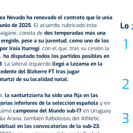
ea Nevado ha renovado el contrato que le unía
Lo
junio de 2025
. El acuerdo, rubricado esta
baigane, consta de
dos temporadas más una
 eregido, pese a su juventud, como uno de los
por Iraia Iturregi
, con el que, tras su cesión la
s,
ha disputado todos los partidos posibles en
3
. La lateral izquierdo
llegó a Lezama en la
dente del Bizkerre FT tras jugar
turtzi de su localidad natal.
a,
la santurtziarra ha sido una fija en las
orías inferiores de la selección española
y en
clamó
campeona del Mundo sub-17
en Uruguay
la Arana, también futbolistas del Athletic.
bitual en las convocatorias de la sub-23.