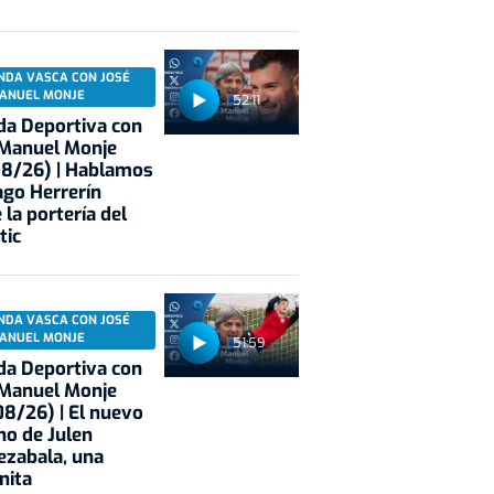
NDA VASCA CON JOSÉ
ANUEL MONJE
52:11
a Deportiva con
 Manuel Monje
08/26) | Hablamos
ago Herrerín
 la portería del
tic
NDA VASCA CON JOSÉ
ANUEL MONJE
51:59
a Deportiva con
 Manuel Monje
8/26) | El nuevo
no de Julen
ezabala, una
nita