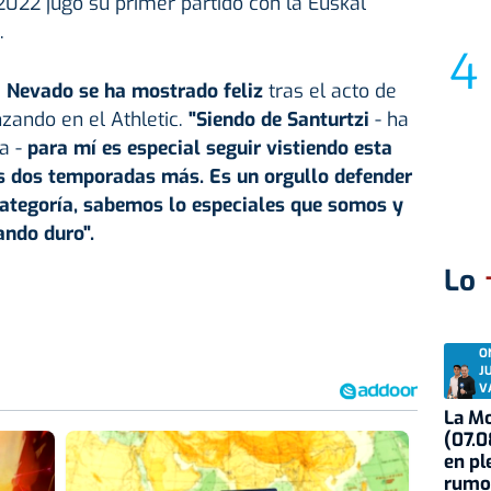
022 jugó su primer partido con la Euskal
.
,
Nevado se ha mostrado feliz
tras el acto de
zando en el Athletic.
"Siendo de Santurtzi
- ha
a -
para mí es especial seguir vistiendo esta
s dos temporadas más. Es un orgullo defender
categoría, sabemos lo especiales que somos y
ando duro".
Lo
O
J
V
La Mo
(07.0
en pl
rumo