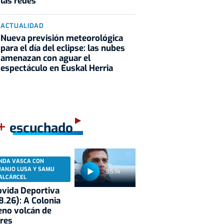
las redes
ACTUALIDAD
Nueva previsión meteorológica
para el día del eclipse: las nubes
amenazan con aguar el
espectáculo en Euskal Herria
+
escuchado
NDA VASCA CON
UANJO LUSA Y SAMU
55:14
ALCÁRCEL
vida Deportiva
8.26): A Colonia
eno volcán de
res