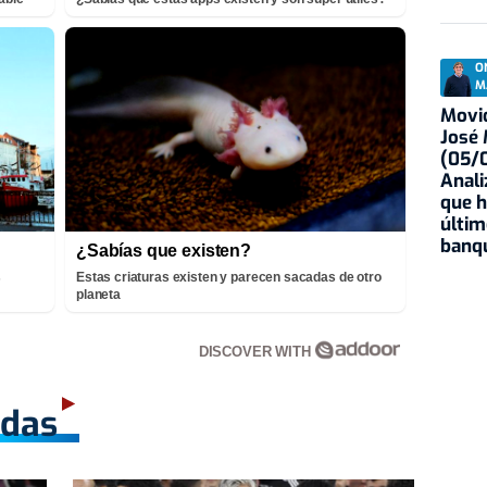
O
M
Movid
José
(05/0
Anali
que h
últim
banqu
¿Sabías que existen?
s
Estas criaturas existen y parecen sacadas de otro
planeta
DISCOVER WITH
adas