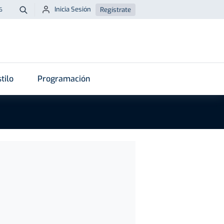
Inicia Sesión
Regístrate
6
Buscar
tilo
Programación