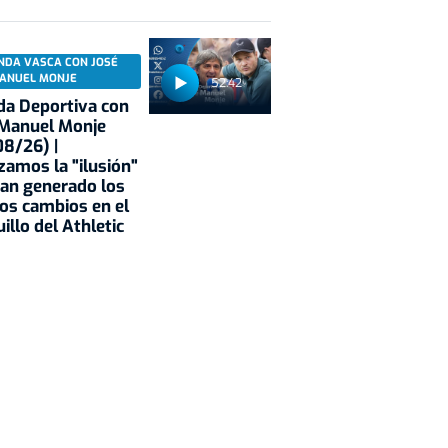
NDA VASCA CON JOSÉ
ANUEL MONJE
52:42
a Deportiva con
 Manuel Monje
8/26) |
zamos la "ilusión"
an generado los
os cambios en el
illo del Athletic