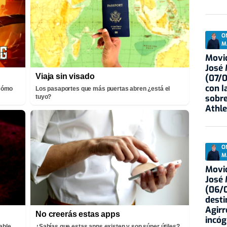
O
M
Movid
José
Viaja sin visado
(07/
con I
¡Cómo
Los pasaportes que más puertas abren ¿está el
sobre
tuyo?
Athle
O
M
Movid
José
(06/0
desti
Agirr
No creerás estas apps
incóg
able
¿Sabías que estas apps existen y son súper útiles?