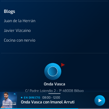
Blogs
Juan de la Herrán
Javier Vizcaino
Cocina con nervio
Onda Vasca
C/ Padre Lojendio 2 - 1º 48008 Bilbao
Tel:
94 413 25 80
08:00 - 12:00
EN DIRECTO
Onda Vasca con Imanol Arruti
Avenida de Tolosa 23-25 20018 Donostia