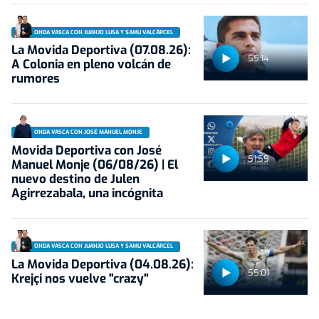
ONDA VASCA CON JUANJO LUSA Y SAMU VALCÁRCEL
La Movida Deportiva (07.08.26):
55:14
A Colonia en pleno volcán de
rumores
ONDA VASCA CON JOSÉ MANUEL MONJE
Movida Deportiva con José
51:59
Manuel Monje (06/08/26) | El
nuevo destino de Julen
Agirrezabala, una incógnita
ONDA VASCA CON JUANJO LUSA Y SAMU VALCÁRCEL
La Movida Deportiva (04.08.26):
55:01
Krejçi nos vuelve "crazy"