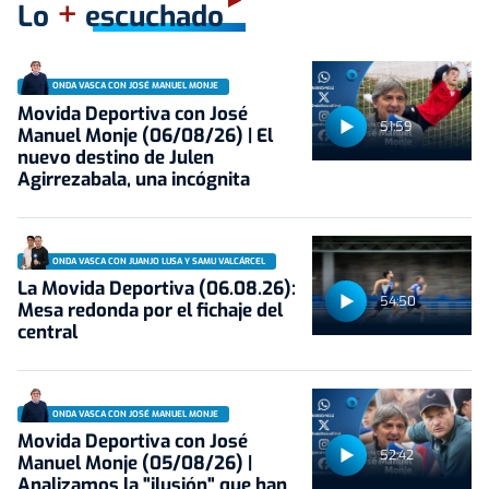
+
Lo
escuchado
ONDA VASCA CON JOSÉ MANUEL MONJE
Movida Deportiva con José
51:59
Manuel Monje (06/08/26) | El
nuevo destino de Julen
Agirrezabala, una incógnita
ONDA VASCA CON JUANJO LUSA Y SAMU VALCÁRCEL
La Movida Deportiva (06.08.26):
54:50
Mesa redonda por el fichaje del
central
ONDA VASCA CON JOSÉ MANUEL MONJE
Movida Deportiva con José
52:42
Manuel Monje (05/08/26) |
Analizamos la "ilusión" que han