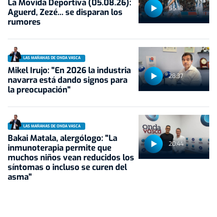
La Movida Deportiva (05.08.26):
55:18
Aguerd, Zezé... se disparan los
rumores
LAS MAÑANAS DE ONDA VASCA
Mikel Irujo: "En 2026 la industria
28:37
navarra está dando signos para
la preocupación"
LAS MAÑANAS DE ONDA VASCA
Bakai Matala, alergólogo: "La
20:44
inmunoterapia permite que
muchos niños vean reducidos los
síntomas o incluso se curen del
asma"