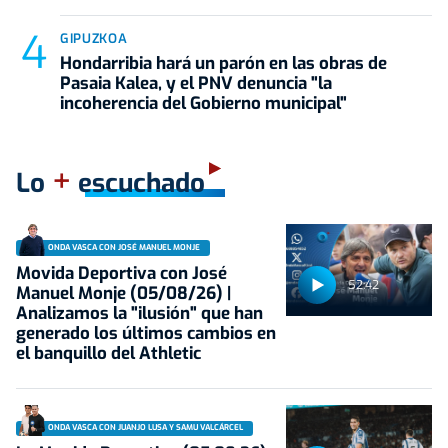
GIPUZKOA
Hondarribia hará un parón en las obras de
Pasaia Kalea, y el PNV denuncia "la
incoherencia del Gobierno municipal"
+
Lo
escuchado
ONDA VASCA CON JOSÉ MANUEL MONJE
Movida Deportiva con José
52:42
Manuel Monje (05/08/26) |
Analizamos la "ilusión" que han
generado los últimos cambios en
el banquillo del Athletic
ONDA VASCA CON JUANJO LUSA Y SAMU VALCÁRCEL