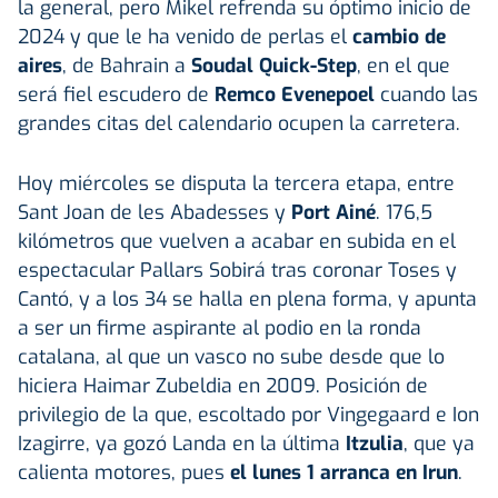
la general, pero Mikel refrenda su óptimo inicio de
2024 y que le ha venido de perlas el
cambio de
aires
, de Bahrain a
Soudal Quick-Step
, en el que
será fiel escudero de
Remco Evenepoel
cuando las
grandes citas del calendario ocupen la carretera.
Hoy miércoles se disputa la tercera etapa, entre
Sant Joan de les Abadesses y
Port Ainé
. 176,5
kilómetros que vuelven a acabar en subida en el
espectacular Pallars Sobirá tras coronar Toses y
Cantó, y a los 34 se halla en plena forma, y apunta
a ser un firme aspirante al podio en la ronda
catalana, al que un vasco no sube desde que lo
hiciera Haimar Zubeldia en 2009. Posición de
privilegio de la que, escoltado por Vingegaard e Ion
Izagirre, ya gozó Landa en la última
Itzulia
, que ya
calienta motores, pues
el lunes 1 arranca en Irun
.