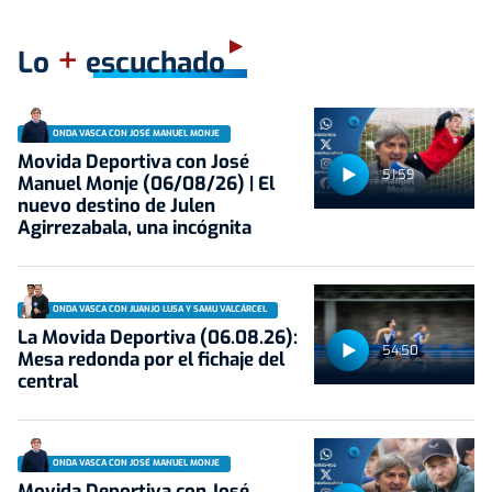
+
Lo
escuchado
ONDA VASCA CON JOSÉ MANUEL MONJE
Movida Deportiva con José
51:59
Manuel Monje (06/08/26) | El
nuevo destino de Julen
Agirrezabala, una incógnita
ONDA VASCA CON JUANJO LUSA Y SAMU VALCÁRCEL
La Movida Deportiva (06.08.26):
54:50
Mesa redonda por el fichaje del
central
ONDA VASCA CON JOSÉ MANUEL MONJE
Movida Deportiva con José