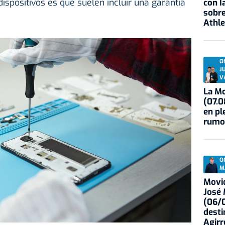
dispositivos es que suelen incluir una garantía
con I
sobre
Athle
O
J
V
La Mo
(07.0
en pl
rumo
O
M
Movid
José
(06/0
desti
Agirr