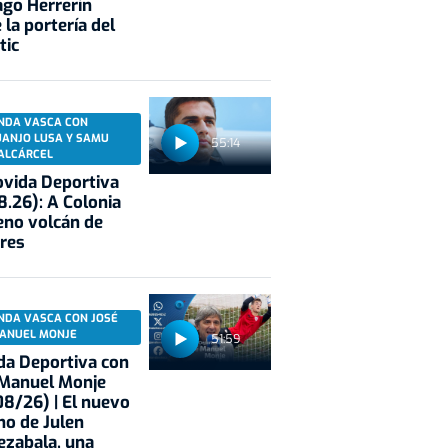
ago Herrerín
 la portería del
tic
NDA VASCA CON
UANJO LUSA Y SAMU
55:14
ALCÁRCEL
vida Deportiva
8.26): A Colonia
eno volcán de
res
NDA VASCA CON JOSÉ
ANUEL MONJE
51:59
a Deportiva con
 Manuel Monje
8/26) | El nuevo
no de Julen
ezabala, una