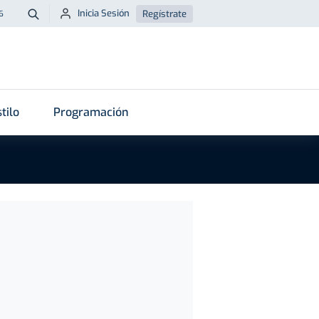
Inicia Sesión
Regístrate
6
Buscar
tilo
Programación