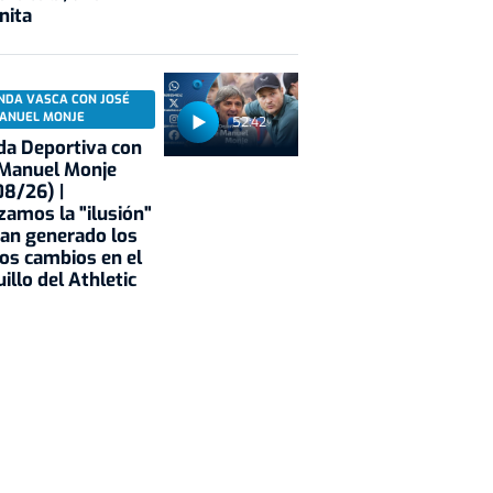
nita
NDA VASCA CON JOSÉ
ANUEL MONJE
52:42
a Deportiva con
 Manuel Monje
8/26) |
zamos la "ilusión"
an generado los
os cambios en el
illo del Athletic