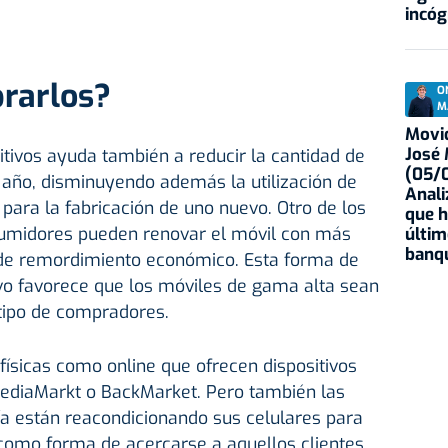
incóg
rarlos?
O
M
Movid
José
tivos ayuda también a reducir la cantidad de
(05/0
año, disminuyendo además la utilización de
Anali
para la fabricación de uno nuevo. Otro de los
que h
sumidores pueden renovar el móvil con más
últim
banqu
o de remordimiento económico. Esta forma de
ivo favorece que los móviles de gama alta sean
tipo de compradores.
ísicas como online que ofrecen dispositivos
ediaMarkt o BackMarket. Pero también las
ía están reacondicionando sus celulares para
 como forma de acercarse a aquellos clientes