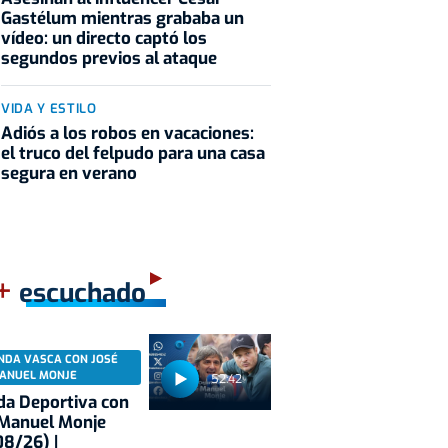
Gastélum mientras grababa un
vídeo: un directo captó los
segundos previos al ataque
VIDA Y ESTILO
Adiós a los robos en vacaciones:
el truco del felpudo para una casa
segura en verano
+
escuchado
NDA VASCA CON JOSÉ
ANUEL MONJE
52:42
a Deportiva con
 Manuel Monje
8/26) |