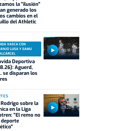
zamos la "ilusión"
an generado los
os cambios en el
illo del Athletic
NDA VASCA CON
UANJO LUSA Y SAMU
55:18
ALCÁRCEL
vida Deportiva
8.26): Aguerd,
.. se disparan los
res
RTES
 Rodrigo sobre la
09:23
ica en la Liga
tren: "El remo no
 deporte
ético"