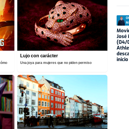
O
M
Movid
José
(04/0
Athle
desca
Lujo con carácter
inicio
¡Cómo
Una joya para mujeres que no piden permiso