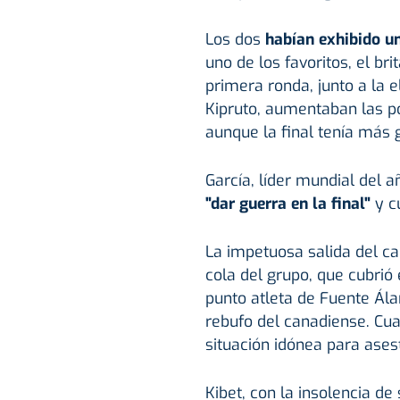
Los dos
habían exhibido un
uno de los favoritos, el bri
primera ronda, junto a la e
Kipruto, aumentaban las po
aunque la final tenía más g
García, líder mundial del a
"dar guerra en la final"
y c
La impetuosa salida del c
cola del grupo, que cubrió
punto atleta de Fuente Ál
rebufo del canadiense. Cu
situación idónea para asest
Kibet, con la insolencia de