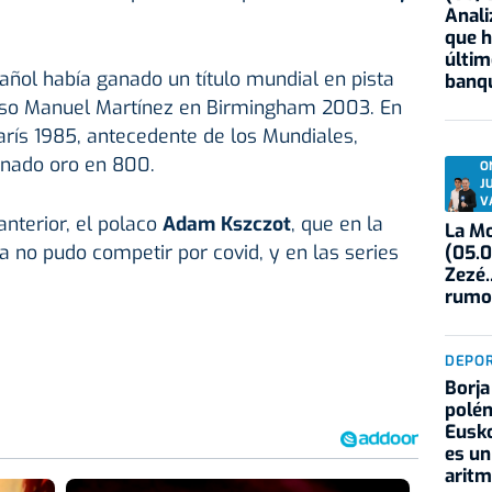
Anali
que h
últim
pañol había ganado un título mundial en pista
banqu
peso Manuel Martínez en Birmingham 2003. En
rís 1985, antecedente de los Mundiales,
nado oro en 800.
O
J
V
anterior, el polaco
Adam Kszczot
, que en la
La Mo
 no pudo competir por covid, y en las series
(05.0
Zezé.
rumo
DEPO
Borja
polém
Eusko
es un
aritm