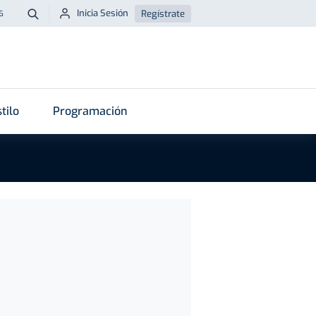
Inicia Sesión
Regístrate
6
Buscar
tilo
Programación