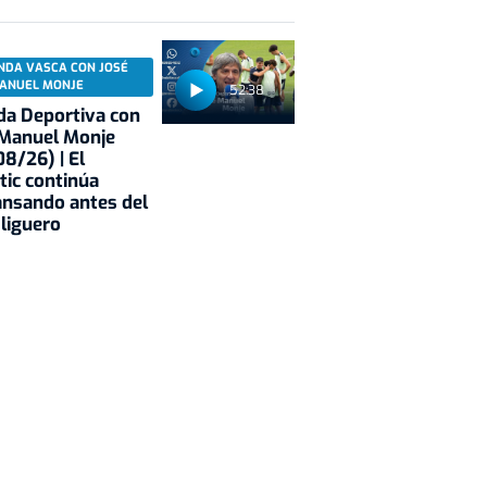
NDA VASCA CON JOSÉ
ANUEL MONJE
52:38
a Deportiva con
 Manuel Monje
8/26) | El
tic continúa
nsando antes del
 liguero