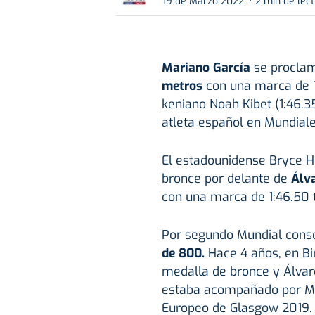
19 de Marzo 2022
2 min de lec
Mariano García
se procla
metros
con una marca de 1
keniano Noah Kibet (1:46.3
atleta español en Mundiales
El estadounidense Bryce Ho
bronce por delante de
Álva
con una marca de 1:46.50 t
Por segundo Mundial cons
de 800.
Hace 4 años, en Bi
medalla de bronce y Álvaro
estaba acompañado por Mar
Europeo de Glasgow 2019.