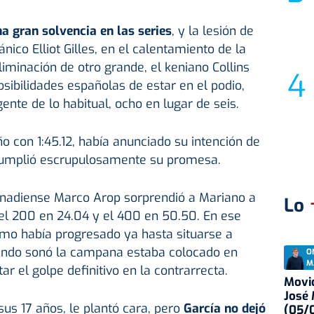
a gran solvencia en las series
, y la lesión de
tánico Elliot Gilles, en el calentamiento de la
liminación de otro grande, el keniano Collins
sibilidades españolas de estar en el podio,
ente de lo habitual, ocho en lugar de seis.
ño con 1:45.12, había anunciado su intención de
umplió escrupulosamente su promesa.
anadiense Marco Arop sorprendió a Mariano a
Lo
 el 200 en 24.04 y el 400 en 50.50. En ese
amo había progresado ya hasta situarse a
ando sonó la campana estaba colocado en
O
M
ar el golpe definitivo en la contrarrecta.
Movid
José
 sus 17 años, le plantó cara, pero
García no dejó
(05/0