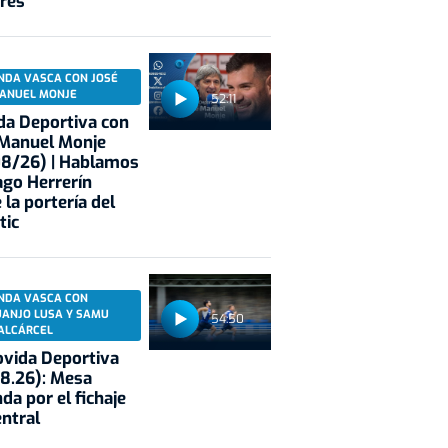
res
NDA VASCA CON JOSÉ
ANUEL MONJE
52:11
a Deportiva con
 Manuel Monje
08/26) | Hablamos
ago Herrerín
 la portería del
tic
NDA VASCA CON
UANJO LUSA Y SAMU
54:50
ALCÁRCEL
vida Deportiva
8.26): Mesa
da por el fichaje
entral