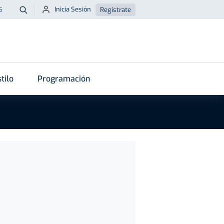
Inicia Sesión
Regístrate
6
Buscar
tilo
Programación