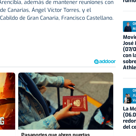
rumo
Arencibia, además de mantener reuniones con
de Canarias, Ángel Víctor Torres, y el
Cabildo de Gran Canaria, Francisco Castellano.
O
M
Movid
José
(07/
con I
sobre
Athle
O
J
V
La Mo
(06.0
redon
del c
Pasaportes que abren puertas