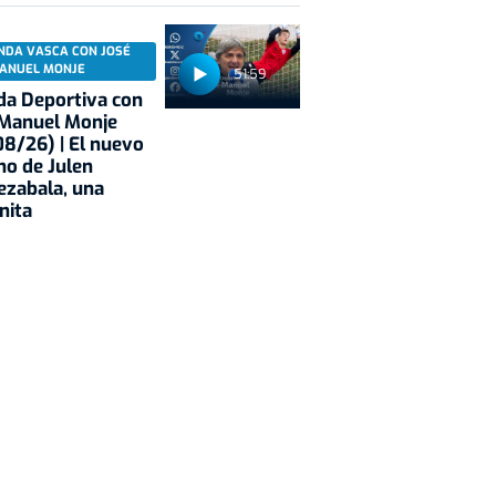
NDA VASCA CON JOSÉ
ANUEL MONJE
51:59
a Deportiva con
 Manuel Monje
8/26) | El nuevo
no de Julen
ezabala, una
nita