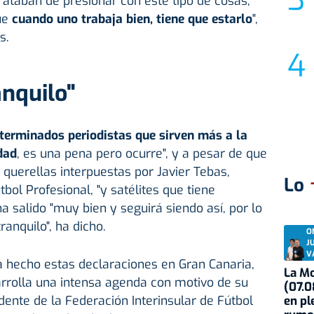
rataban de presionar con este tipo de cosas,
que
cuando uno trabaja bien, tiene que estarlo
",
s.
nquilo"
terminados periodistas que sirven más a la
dad
, es una pena pero ocurre", y a pesar de que
querellas interpuestas por Javier Tebas,
Lo
tbol Profesional, "y satélites que tiene
ha salido "muy bien y seguirá siendo así, por lo
anquilo", ha dicho.
O
J
V
a hecho estas declaraciones en Gran Canaria,
La Mo
rrolla una intensa agenda con motivo de su
(07.0
sidente de la Federación Interinsular de Fútbol
en pl