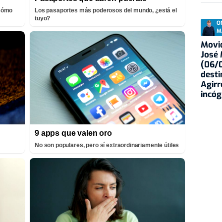
¡Cómo
Los pasaportes más poderosos del mundo, ¿está el
tuyo?
O
M
Movid
José
(06/0
desti
Agirr
incóg
9 apps que valen oro
No son populares, pero sí extraordinariamente útiles