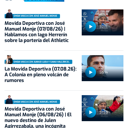
ONDA VASCA CON JOSÉ MANUEL MONJE
Movida Deportiva con José
52:11
Manuel Monje (07/08/26) |
Hablamos con Iago Herrerín
sobre la portería del Athletic
ONDA VASCA CON JUANJO LUSA Y SAMU VALCÁRCEL
La Movida Deportiva (07.08.26):
55:14
A Colonia en pleno volcán de
rumores
ONDA VASCA CON JOSÉ MANUEL MONJE
Movida Deportiva con José
51:59
Manuel Monje (06/08/26) | El
nuevo destino de Julen
Agirrezabala, una incógnita