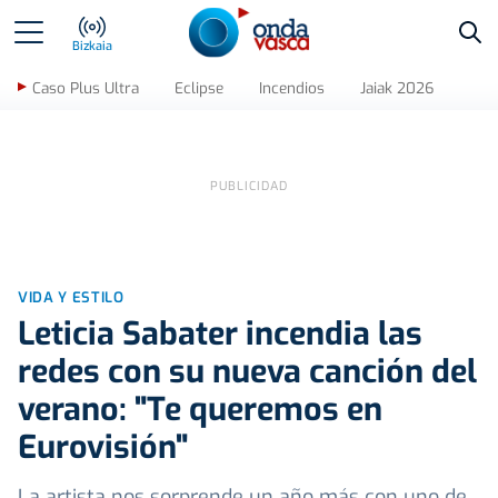
Bus
Bizkaia
Caso Plus Ultra
Eclipse
Incendios
Jaiak 2026
VIDA Y ESTILO
Leticia Sabater incendia las
redes con su nueva canción del
verano: "Te queremos en
Eurovisión"
La artista nos sorprende un año más con uno de