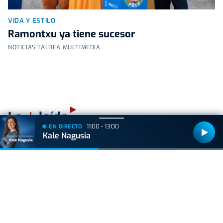
VIDA Y ESTILO
Ramontxu ya tiene sucesor
NOTICIAS TALDEA MULTIMEDIA
+
Lo
leído
11:00 - 13:00
EN DIRECTO
Kale Nagusia
VIDA Y ESTILO
Las tres mejores rutas para vivir el eclipse
total de sol sin salir de Euskal Herria
ACTUALIDAD
Consulta los mejores lugares para ver el
eclipse en Euskadi