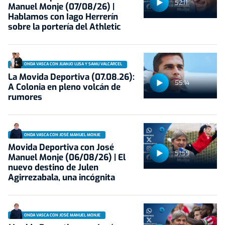
52:11
Manuel Monje (07/08/26) |
Hablamos con Iago Herrerín
sobre la portería del Athletic
ONDA VASCA CON JUANJO LUSA Y SAMU VALCÁRCEL
La Movida Deportiva (07.08.26):
55:14
A Colonia en pleno volcán de
rumores
ONDA VASCA CON JOSÉ MANUEL MONJE
Movida Deportiva con José
51:59
Manuel Monje (06/08/26) | El
nuevo destino de Julen
Agirrezabala, una incógnita
ONDA VASCA CON JOSÉ MANUEL MONJE