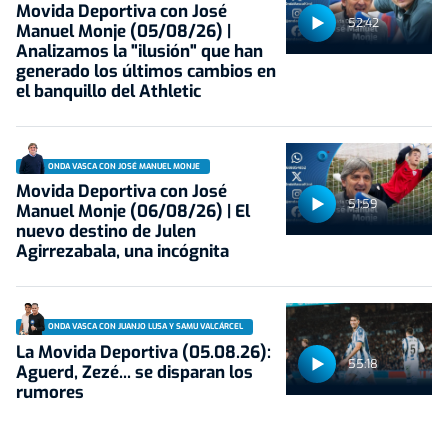
Movida Deportiva con José
52:42
Manuel Monje (05/08/26) |
Analizamos la "ilusión" que han
generado los últimos cambios en
el banquillo del Athletic
ONDA VASCA CON JOSÉ MANUEL MONJE
Movida Deportiva con José
51:59
Manuel Monje (06/08/26) | El
nuevo destino de Julen
Agirrezabala, una incógnita
ONDA VASCA CON JUANJO LUSA Y SAMU VALCÁRCEL
La Movida Deportiva (05.08.26):
55:18
Aguerd, Zezé... se disparan los
rumores