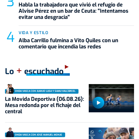
Habla la trabajadora que vivió el refugio de
Alvise Pérez en un bar de Ceuta: "Intentamos
evitar una desgracia"
VIDA Y ESTILO
Alba Carrillo fulmina a Vito Quiles con un
comentario que incendia las redes
+
Lo
escuchado
ONDA VASCA CON JUANJO LUSA Y SAMU VALCÁRCEL
La Movida Deportiva (06.08.26):
54:50
Mesa redonda por el fichaje del
central
ONDA VASCA CON JOSÉ MANUEL MONJE