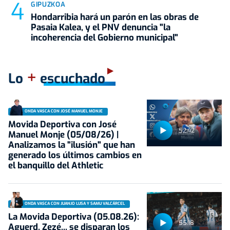
GIPUZKOA
Hondarribia hará un parón en las obras de
Pasaia Kalea, y el PNV denuncia "la
incoherencia del Gobierno municipal"
+
Lo
escuchado
ONDA VASCA CON JOSÉ MANUEL MONJE
Movida Deportiva con José
52:42
Manuel Monje (05/08/26) |
Analizamos la "ilusión" que han
generado los últimos cambios en
el banquillo del Athletic
ONDA VASCA CON JUANJO LUSA Y SAMU VALCÁRCEL
La Movida Deportiva (05.08.26):
55:18
Aguerd, Zezé... se disparan los