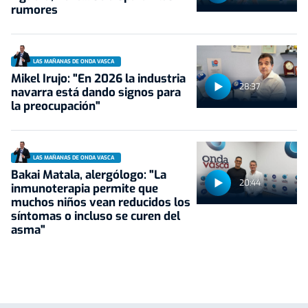
rumores
LAS MAÑANAS DE ONDA VASCA
Mikel Irujo: "En 2026 la industria
28:37
navarra está dando signos para
la preocupación"
LAS MAÑANAS DE ONDA VASCA
Bakai Matala, alergólogo: "La
20:44
inmunoterapia permite que
muchos niños vean reducidos los
síntomas o incluso se curen del
asma"