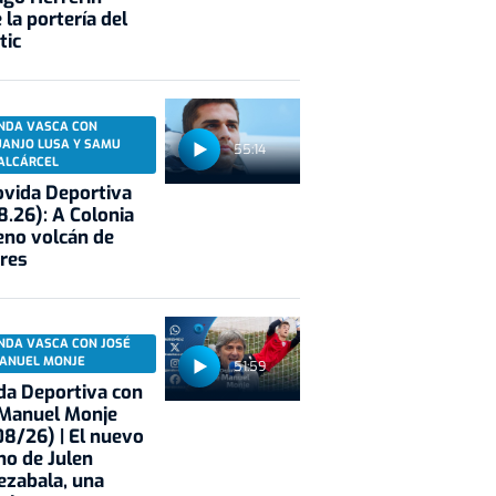
 la portería del
tic
NDA VASCA CON
UANJO LUSA Y SAMU
55:14
ALCÁRCEL
vida Deportiva
8.26): A Colonia
eno volcán de
res
NDA VASCA CON JOSÉ
ANUEL MONJE
51:59
a Deportiva con
 Manuel Monje
8/26) | El nuevo
no de Julen
ezabala, una