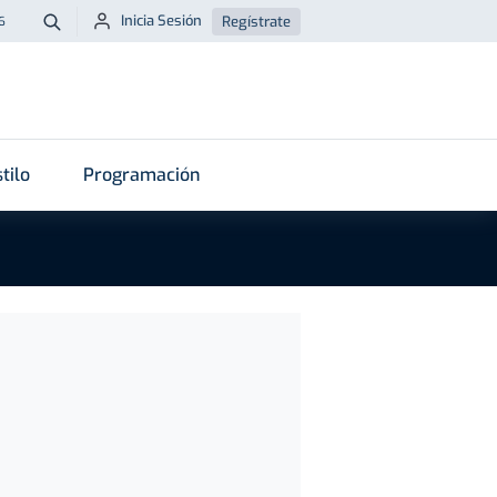
Inicia Sesión
Regístrate
6
Buscar
tilo
Programación