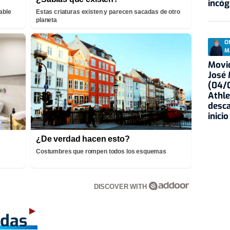
incóg
able
Estas criaturas existen y parecen sacadas de otro
planeta
O
M
Movid
José
(04/0
Athle
desca
inicio
¿De verdad hacen esto?
Costumbres que rompen todos los esquemas
DISCOVER WITH
adas