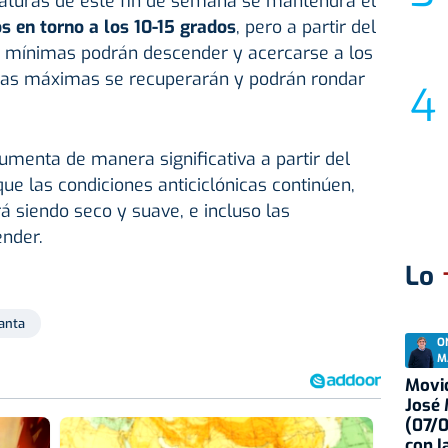
aturas de este fin de semana se mantendrá el
 en torno a los 10-15 grados
, pero a partir del
s mínimas podrán descender y acercarse a los
, las máximas se recuperarán y podrán rondar
menta de manera significativa a partir del
ue las condiciones anticiclónicas continúen,
á siendo seco y suave, e incluso las
nder.
Lo
anta
O
M
Movid
José
(07/
con I