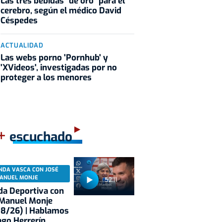
Las tres bebidas "de oro" para el
cerebro, según el médico David
Céspedes
ACTUALIDAD
Las webs porno 'Pornhub' y
'XVideos', investigadas por no
proteger a los menores
+
escuchado
NDA VASCA CON JOSÉ
ANUEL MONJE
52:11
a Deportiva con
 Manuel Monje
08/26) | Hablamos
ago Herrerín