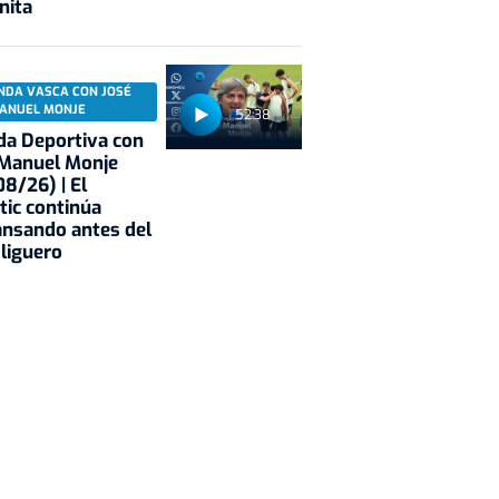
nita
NDA VASCA CON JOSÉ
ANUEL MONJE
52:38
a Deportiva con
 Manuel Monje
8/26) | El
tic continúa
nsando antes del
 liguero