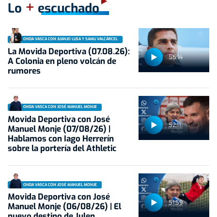
+
Lo
escuchado
ONDA VASCA CON JUANJO LUSA Y SAMU VALCÁRCEL
La Movida Deportiva (07.08.26):
55:14
A Colonia en pleno volcán de
rumores
ONDA VASCA CON JOSÉ MANUEL MONJE
Movida Deportiva con José
52:11
Manuel Monje (07/08/26) |
Hablamos con Iago Herrerín
sobre la portería del Athletic
ONDA VASCA CON JOSÉ MANUEL MONJE
Movida Deportiva con José
51:59
Manuel Monje (06/08/26) | El
nuevo destino de Julen