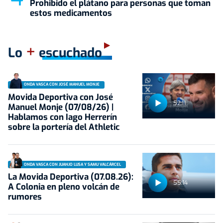
Prohibido el plátano para personas que toman
estos medicamentos
+
Lo
escuchado
ONDA VASCA CON JOSÉ MANUEL MONJE
Movida Deportiva con José
52:11
Manuel Monje (07/08/26) |
Hablamos con Iago Herrerín
sobre la portería del Athletic
ONDA VASCA CON JUANJO LUSA Y SAMU VALCÁRCEL
La Movida Deportiva (07.08.26):
55:14
A Colonia en pleno volcán de
rumores