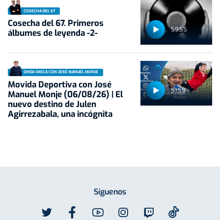
COSECHA DEL 67
Cosecha del 67. Primeros
59:55
álbumes de leyenda -2-
ONDA VASCA CON JOSÉ MANUEL MONJE
Movida Deportiva con José
51:59
Manuel Monje (06/08/26) | El
nuevo destino de Julen
Agirrezabala, una incógnita
Síguenos