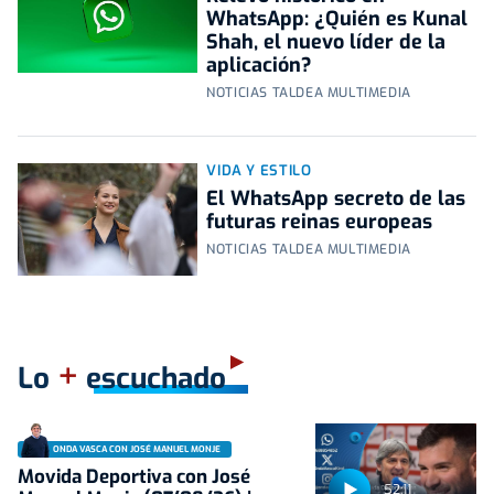
WhatsApp: ¿Quién es Kunal
Shah, el nuevo líder de la
aplicación?
NOTICIAS TALDEA MULTIMEDIA
VIDA Y ESTILO
El WhatsApp secreto de las
futuras reinas europeas
NOTICIAS TALDEA MULTIMEDIA
+
Lo
escuchado
ONDA VASCA CON JOSÉ MANUEL MONJE
Movida Deportiva con José
52:11