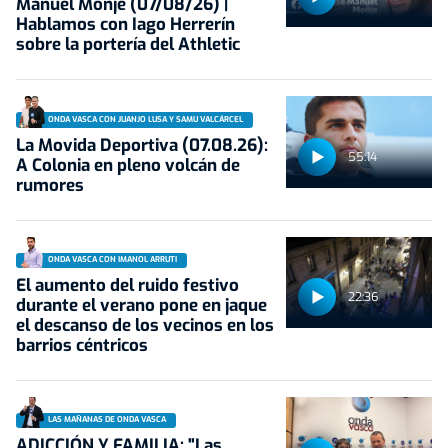
Manuel Monje (07/08/26) |
Hablamos con Iago Herrerín
sobre la portería del Athletic
ONDA VASCA CON JUANJO LUSA Y SAMU VALCÁRCEL
La Movida Deportiva (07.08.26):
55:14
A Colonia en pleno volcán de
rumores
ONDA VASCA CON IMANOL ARRUTI
El aumento del ruido festivo
22:36
durante el verano pone en jaque
el descanso de los vecinos en los
barrios céntricos
LAS MAÑANAS DE ONDA VASCA
ADICCIÓN Y FAMILIA: "Las