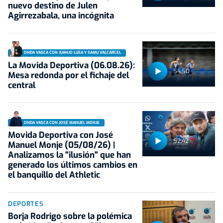
nuevo destino de Julen
Agirrezabala, una incógnita
ONDA VASCA CON JUANJO LUSA Y SAMU VALCÁRCEL
La Movida Deportiva (06.08.26):
54:50
Mesa redonda por el fichaje del
central
ONDA VASCA CON JOSÉ MANUEL MONJE
Movida Deportiva con José
52:42
Manuel Monje (05/08/26) |
Analizamos la "ilusión" que han
generado los últimos cambios en
el banquillo del Athletic
DEPORTES
Borja Rodrigo sobre la polémica