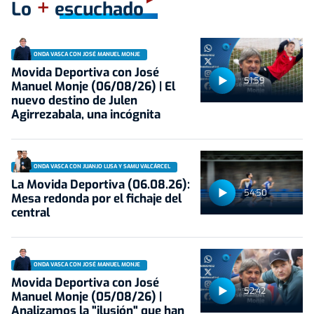
+
Lo
escuchado
ONDA VASCA CON JOSÉ MANUEL MONJE
Movida Deportiva con José
51:59
Manuel Monje (06/08/26) | El
nuevo destino de Julen
Agirrezabala, una incógnita
ONDA VASCA CON JUANJO LUSA Y SAMU VALCÁRCEL
La Movida Deportiva (06.08.26):
54:50
Mesa redonda por el fichaje del
central
ONDA VASCA CON JOSÉ MANUEL MONJE
Movida Deportiva con José
52:42
Manuel Monje (05/08/26) |
Analizamos la "ilusión" que han