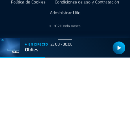
Política de Cookies
Condiciones de uso y Contratación
Administrar Utiq
© 2021 Onda Vasca
23:00 - 00:00
EN DIRECTO
Oldies
Bizkaiko Foru Aldundiak finantzatu du proiektu hau, 2021eko Suspertze