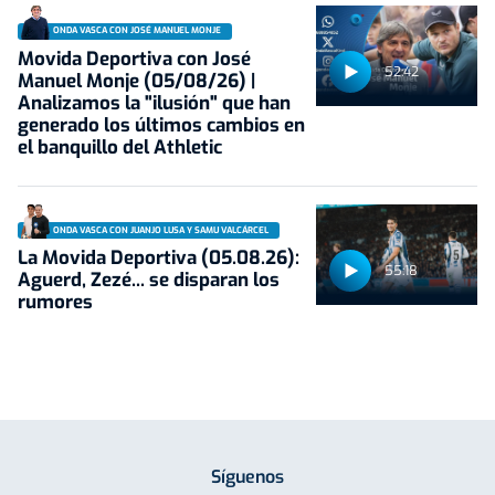
ONDA VASCA CON JOSÉ MANUEL MONJE
Movida Deportiva con José
52:42
Manuel Monje (05/08/26) |
Analizamos la "ilusión" que han
generado los últimos cambios en
el banquillo del Athletic
ONDA VASCA CON JUANJO LUSA Y SAMU VALCÁRCEL
La Movida Deportiva (05.08.26):
55:18
Aguerd, Zezé... se disparan los
rumores
Síguenos