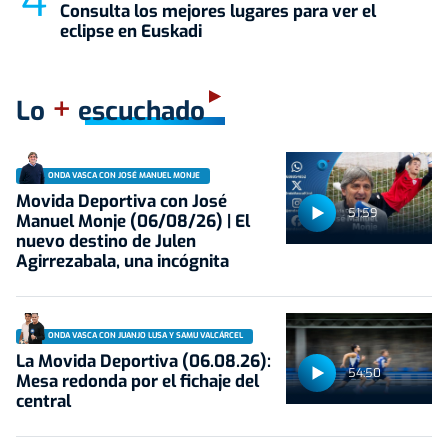
Consulta los mejores lugares para ver el
eclipse en Euskadi
+
Lo
escuchado
ONDA VASCA CON JOSÉ MANUEL MONJE
Movida Deportiva con José
51:59
Manuel Monje (06/08/26) | El
nuevo destino de Julen
Agirrezabala, una incógnita
ONDA VASCA CON JUANJO LUSA Y SAMU VALCÁRCEL
La Movida Deportiva (06.08.26):
54:50
Mesa redonda por el fichaje del
central