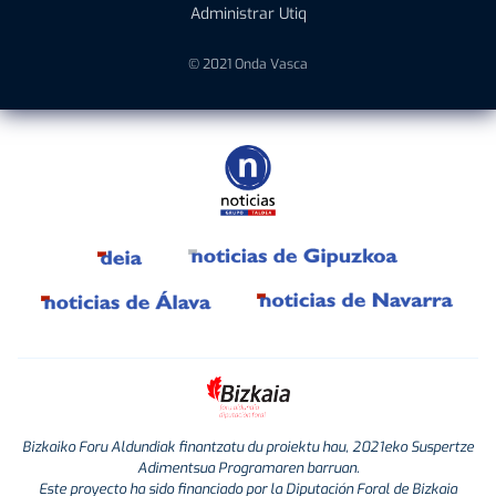
Administrar Utiq
© 2021 Onda Vasca
Bizkaiko Foru Aldundiak finantzatu du proiektu hau, 2021eko Suspertze
Adimentsua Programaren barruan.
Este proyecto ha sido financiado por la Diputación Foral de Bizkaia