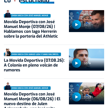
Lo
escuchado
ONDA VASCA CON JOSÉ MANUEL MONJE
Movida Deportiva con José
52:11
Manuel Monje (07/08/26) |
Hablamos con Iago Herrerín
sobre la portería del Athletic
ONDA VASCA CON JUANJO LUSA Y SAMU VALCÁRCEL
La Movida Deportiva (07.08.26):
55:14
A Colonia en pleno volcán de
rumores
ONDA VASCA CON JOSÉ MANUEL MONJE
Movida Deportiva con José
51:59
Manuel Monje (06/08/26) | El
nuevo destino de Julen