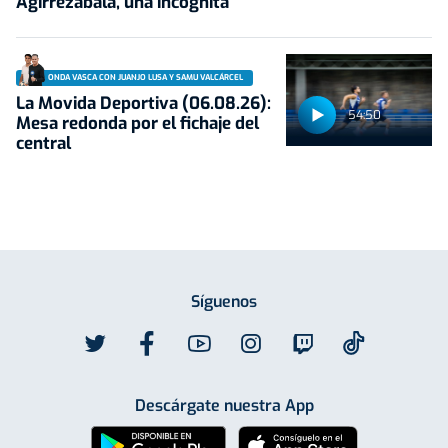
Agirrezabala, una incógnita
ONDA VASCA CON JUANJO LUSA Y SAMU VALCÁRCEL
La Movida Deportiva (06.08.26):
54:50
Mesa redonda por el fichaje del
central
Síguenos
Descárgate nuestra App