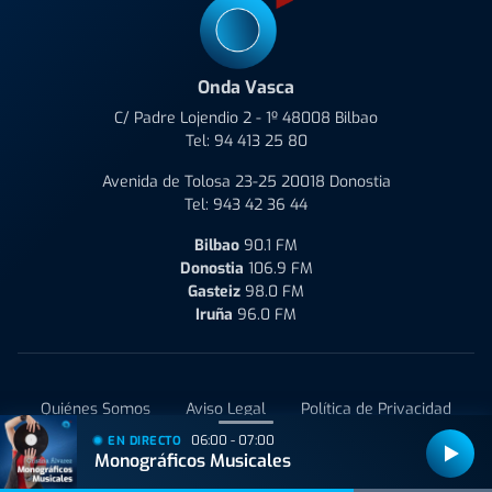
Onda Vasca
C/ Padre Lojendio 2 - 1º 48008 Bilbao
Tel:
94 413 25 80
Avenida de Tolosa 23-25 20018 Donostia
Tel:
943 42 36 44
Bilbao
90.1 FM
Donostia
106.9 FM
Gasteiz
98.0 FM
Iruña
96.0 FM
Quiénes Somos
Aviso Legal
Política de Privacidad
06:00 - 07:00
EN DIRECTO
Política de Cookies
Condiciones de uso y Contratación
Monográficos Musicales
Administrar Utiq