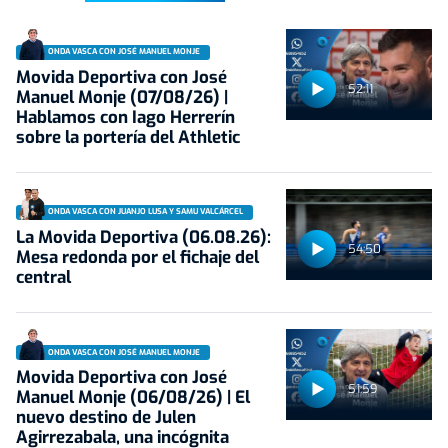
ONDA VASCA CON JOSÉ MANUEL MONJE
Movida Deportiva con José
52:11
Manuel Monje (07/08/26) |
Hablamos con Iago Herrerín
sobre la portería del Athletic
ONDA VASCA CON JUANJO LUSA Y SAMU VALCÁRCEL
La Movida Deportiva (06.08.26):
54:50
Mesa redonda por el fichaje del
central
ONDA VASCA CON JOSÉ MANUEL MONJE
Movida Deportiva con José
51:59
Manuel Monje (06/08/26) | El
nuevo destino de Julen
Agirrezabala, una incógnita