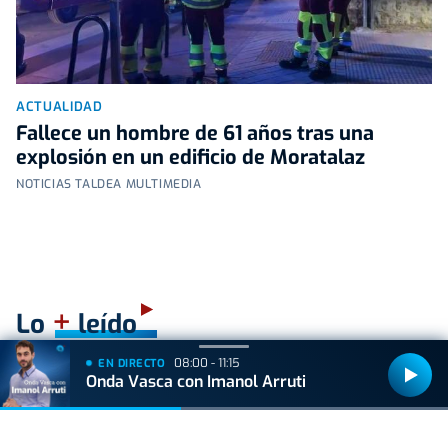
ACTUALIDAD
Fallece un hombre de 61 años tras una
explosión en un edificio de Moratalaz
NOTICIAS TALDEA MULTIMEDIA
+
Lo
leído
08:00 - 11:15
EN DIRECTO
ACTUALIDAD
Onda Vasca con Imanol Arruti
Nueva previsión meteorológica para el día del
eclipse: las nubes amenazan con aguar el
espectáculo en Euskal Herria