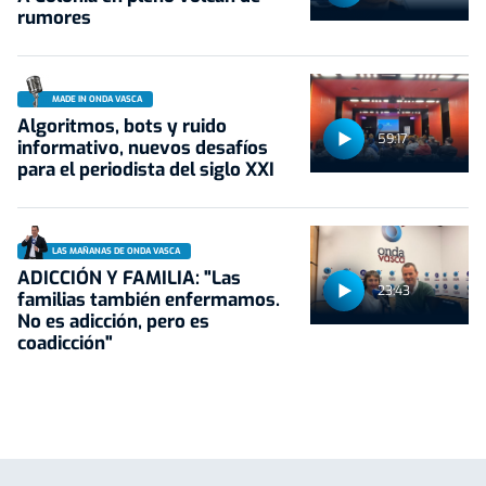
rumores
MADE IN ONDA VASCA
Algoritmos, bots y ruido
59:17
informativo, nuevos desafíos
para el periodista del siglo XXI
LAS MAÑANAS DE ONDA VASCA
ADICCIÓN Y FAMILIA: "Las
23:43
familias también enfermamos.
No es adicción, pero es
coadicción"