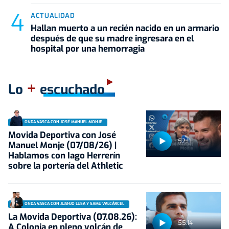
ACTUALIDAD
Hallan muerto a un recién nacido en un armario
después de que su madre ingresara en el
hospital por una hemorragia
+
Lo
escuchado
ONDA VASCA CON JOSÉ MANUEL MONJE
Movida Deportiva con José
52:11
Manuel Monje (07/08/26) |
Hablamos con Iago Herrerín
sobre la portería del Athletic
ONDA VASCA CON JUANJO LUSA Y SAMU VALCÁRCEL
La Movida Deportiva (07.08.26):
55:14
A Colonia en pleno volcán de