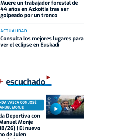
Muere un trabajador forestal de
44 años en Azkoitia tras ser
golpeado por un tronco
ACTUALIDAD
Consulta los mejores lugares para
ver el eclipse en Euskadi
+
escuchado
NDA VASCA CON JOSÉ
ANUEL MONJE
51:59
a Deportiva con
 Manuel Monje
8/26) | El nuevo
no de Julen