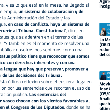
Agirr
a, y es lo que está en la mesa, ha llegado el
incóg
 ejemplo,
un sistema de colaboración y de
e la Administración del Estado y las
que
, en caso de conflicto, haya un sistema de
O
J
ecurrir al Tribunal Constitucional
", dice, en
V
tales que se adentren en el terreno de las
La Mo
. "Y también es el momento de resolver una
(06.0
redon
imbólica: nosotros nos sentimos como una
del c
tatus político tiene que reconocer que somos
tico con derechos inherentes y con una
na lengua que hay que preservar, promover y
O
r de las decisiones del Tribunal
M
 Esta última reflexión sobre el euskera llega en
Movid
n por las sentencias que recortan el uso de
José
(05/0
ración pública.
Las sentencias del
Anali
or vasco chocan con los vientos favorables al
que h
 en el Congreso de los Diputados
, donde se ha
últim