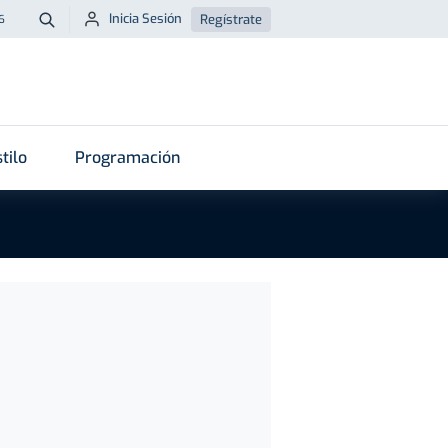
Inicia Sesión
Regístrate
6
Buscar
tilo
Programación