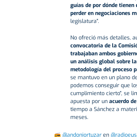
guías de por dónde tienen 
perder en negociaciones mú
legislatura".
No ofreció más detalles, a
convocatoria de la Comisió
trabajaban ambos gobiernos
un análisis global sobre l
metodología del proceso p
se mantuvo en un plano de
podemos conseguir que lo
cumplimiento cierto", se li
apuesta por un
acuerdo de 
tiempo a Sánchez a materia
meses.
📻
@andoniortuzar
en
@radioeus