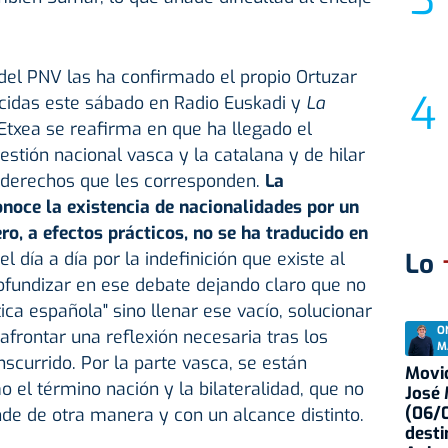
del PNV las ha confirmado el propio Ortuzar
ecidas este sábado en Radio Euskadi y
La
Etxea se reafirma en que ha llegado el
tión nacional vasca y la catalana y de hilar
os derechos que les corresponden.
La
noce la existencia de nacionalidades por un
ro, a efectos prácticos, no se ha traducido en
el día a día por la indefinición que existe al
Lo
ofundizar en ese debate dejando claro que no
tica española" sino llenar ese vacío, solucionar
O
y afrontar una reflexión necesaria tras los
M
scurrido. Por la parte vasca, se están
Movid
el término nación y la bilateralidad, que no
José
(06/0
nde de otra manera y con un alcance distinto.
desti