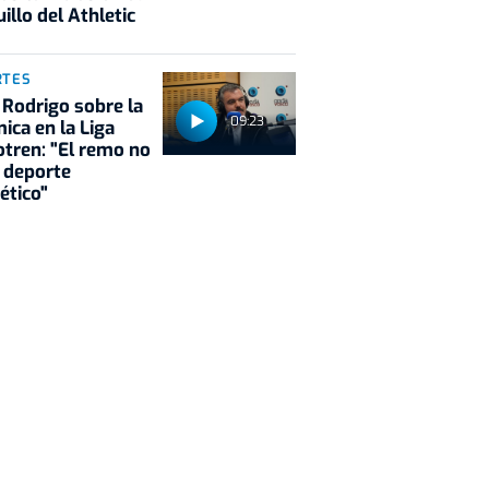
illo del Athletic
RTES
 Rodrigo sobre la
09:23
ica en la Liga
tren: "El remo no
 deporte
ético"