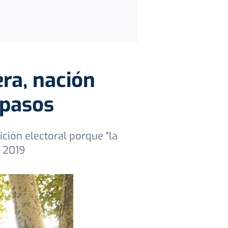
era, nación
spasos
ción electoral porque "la
e 2019