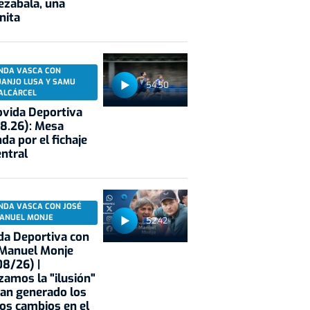
ezabala, una
nita
NDA VASCA CON
UANJO LUSA Y SAMU
54:50
ALCÁRCEL
vida Deportiva
8.26): Mesa
da por el fichaje
entral
NDA VASCA CON JOSÉ
ANUEL MONJE
52:42
a Deportiva con
 Manuel Monje
8/26) |
zamos la "ilusión"
an generado los
os cambios en el