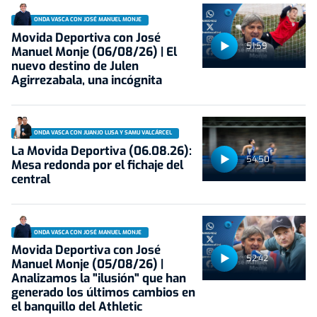
ONDA VASCA CON JOSÉ MANUEL MONJE
Movida Deportiva con José
51:59
Manuel Monje (06/08/26) | El
nuevo destino de Julen
Agirrezabala, una incógnita
ONDA VASCA CON JUANJO LUSA Y SAMU VALCÁRCEL
La Movida Deportiva (06.08.26):
54:50
Mesa redonda por el fichaje del
central
ONDA VASCA CON JOSÉ MANUEL MONJE
Movida Deportiva con José
52:42
Manuel Monje (05/08/26) |
Analizamos la "ilusión" que han
generado los últimos cambios en
el banquillo del Athletic