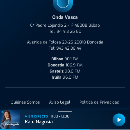
Onda Vasca
C/ Padre Lojendio 2 - 1º 48008 Bilbao
Tel:
94 413 25 80
Avenida de Tolosa 23-25 20018 Donostia
Tel:
943 42 36 44
Bilbao
90.1 FM
Donostia
106.9 FM
Gasteiz
98.0 FM
Iruña
96.0 FM
Quiénes Somos
Aviso Legal
Política de Privacidad
Política de Cookies
Condiciones de uso y Contratación
11:00 - 13:00
EN DIRECTO
Kale Nagusia
Administrar Utiq