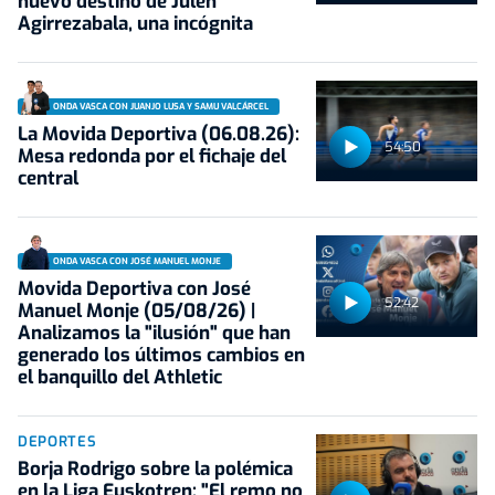
nuevo destino de Julen
Agirrezabala, una incógnita
ONDA VASCA CON JUANJO LUSA Y SAMU VALCÁRCEL
La Movida Deportiva (06.08.26):
54:50
Mesa redonda por el fichaje del
central
ONDA VASCA CON JOSÉ MANUEL MONJE
Movida Deportiva con José
52:42
Manuel Monje (05/08/26) |
Analizamos la "ilusión" que han
generado los últimos cambios en
el banquillo del Athletic
DEPORTES
Borja Rodrigo sobre la polémica
en la Liga Euskotren: "El remo no