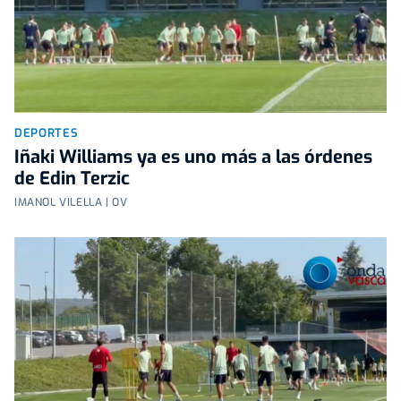
DEPORTES
Iñaki Williams ya es uno más a las órdenes
de Edin Terzic
IMANOL VILELLA | OV