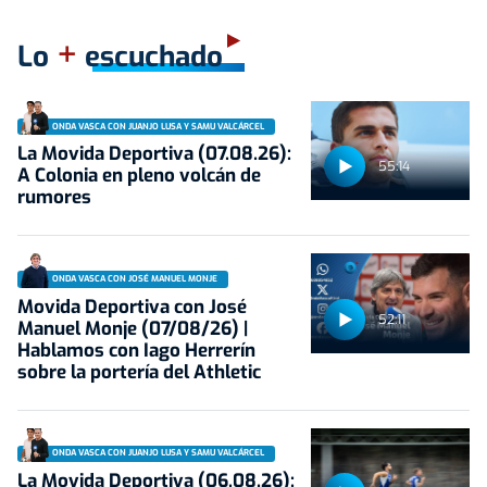
+
Lo
escuchado
ONDA VASCA CON JUANJO LUSA Y SAMU VALCÁRCEL
La Movida Deportiva (07.08.26):
55:14
A Colonia en pleno volcán de
rumores
ONDA VASCA CON JOSÉ MANUEL MONJE
Movida Deportiva con José
52:11
Manuel Monje (07/08/26) |
Hablamos con Iago Herrerín
sobre la portería del Athletic
ONDA VASCA CON JUANJO LUSA Y SAMU VALCÁRCEL
La Movida Deportiva (06.08.26):