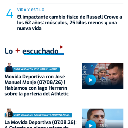
VIDA Y ESTILO
El impactante cambio físico de Russell Crowe a
los 62 años: músculos, 25 kilos menos y una
nueva vida
+
Lo
escuchado
ONDA VASCA CON JOSÉ MANUEL MONJE
Movida Deportiva con José
52:11
Manuel Monje (07/08/26) |
Hablamos con Iago Herrerín
sobre la portería del Athletic
ONDA VASCA CON JUANJO LUSA Y SAMU VALCÁRCEL
La Movida Deportiva (07.08.26):
55:14