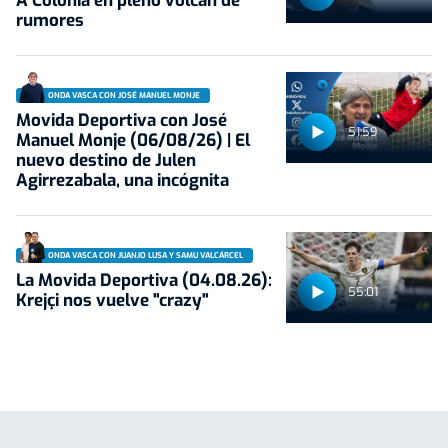
A Colonia en pleno volcán de
rumores
ONDA VASCA CON JOSÉ MANUEL MONJE
Movida Deportiva con José
51:59
Manuel Monje (06/08/26) | El
nuevo destino de Julen
Agirrezabala, una incógnita
ONDA VASCA CON JUANJO LUSA Y SAMU VALCÁRCEL
La Movida Deportiva (04.08.26):
55:01
Krejçi nos vuelve "crazy"