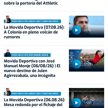
sobre la portería del Athletic
ONDA VASCA CON JUANJO LUSA Y SAMU VALCÁRCEL
La Movida Deportiva (07.08.26):
55:14
A Colonia en pleno volcán de
rumores
ONDA VASCA CON JOSÉ MANUEL MONJE
Movida Deportiva con José
51:59
Manuel Monje (06/08/26) | El
nuevo destino de Julen
Agirrezabala, una incógnita
ONDA VASCA CON JUANJO LUSA Y SAMU VALCÁRCEL
La Movida Deportiva (06.08.26):
54:50
Mesa redonda por el fichaje del