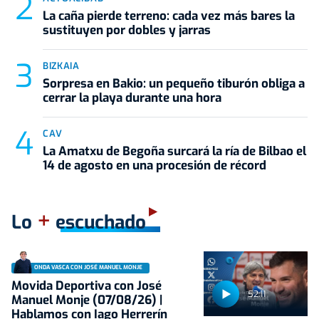
La caña pierde terreno: cada vez más bares la
sustituyen por dobles y jarras
BIZKAIA
Sorpresa en Bakio: un pequeño tiburón obliga a
cerrar la playa durante una hora
CAV
La Amatxu de Begoña surcará la ría de Bilbao el
14 de agosto en una procesión de récord
+
Lo
escuchado
ONDA VASCA CON JOSÉ MANUEL MONJE
Movida Deportiva con José
52:11
Manuel Monje (07/08/26) |
Hablamos con Iago Herrerín