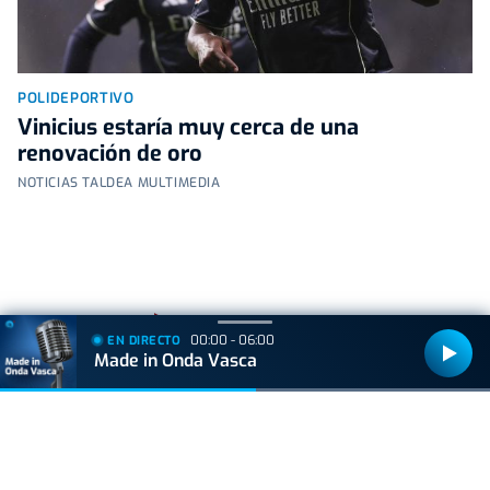
POLIDEPORTIVO
Vinicius estaría muy cerca de una
renovación de oro
NOTICIAS TALDEA MULTIMEDIA
+
Lo
leído
00:00 - 06:00
EN DIRECTO
Made in Onda Vasca
ACTUALIDAD
Hallan muerto a un recién nacido en un armario
después de que su madre ingresara en el
hospital por una hemorragia