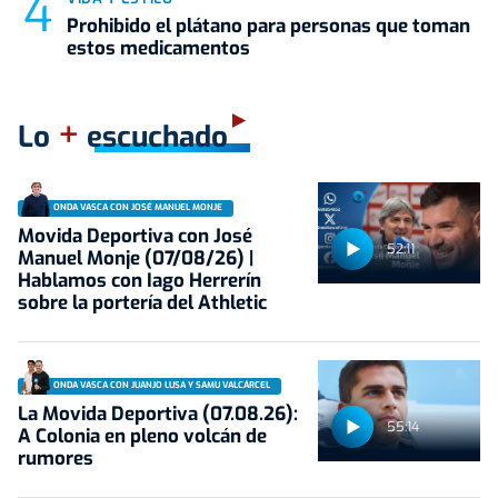
Prohibido el plátano para personas que toman
estos medicamentos
+
Lo
escuchado
ONDA VASCA CON JOSÉ MANUEL MONJE
Movida Deportiva con José
52:11
Manuel Monje (07/08/26) |
Hablamos con Iago Herrerín
sobre la portería del Athletic
ONDA VASCA CON JUANJO LUSA Y SAMU VALCÁRCEL
La Movida Deportiva (07.08.26):
55:14
A Colonia en pleno volcán de
rumores