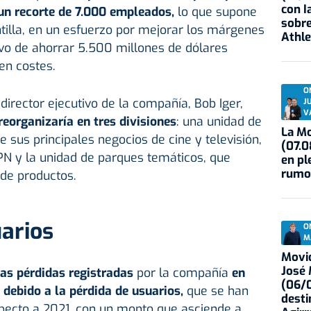
con I
 un recorte de 7.000 empleados,
lo que supone
sobre
antilla, en un esfuerzo por mejorar los márgenes
Athle
tivo de ahorrar 5.500 millones de dólares
en costes.
O
director ejecutivo de la compañía, Bob Iger,
J
V
eorganizaría en tres divisiones
: una unidad de
La Mo
 sus principales negocios de cine y televisión,
(07.0
PN y la unidad de parques temáticos, que
en pl
rumo
 de productos.
arios
O
M
Movid
José
las pérdidas registradas
por la compañía
en
(06/0
 debido a la pérdida de usuarios,
que se han
desti
pecto a 2021, con un monto que asciende a