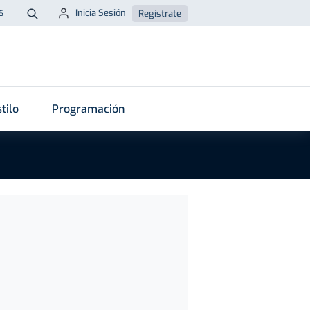
Inicia Sesión
Regístrate
6
Buscar
tilo
Programación