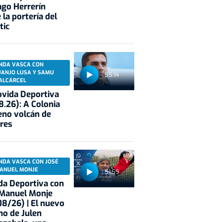
ago Herrerín
 la portería del
tic
NDA VASCA CON
UANJO LUSA Y SAMU
55:14
ALCÁRCEL
vida Deportiva
8.26): A Colonia
eno volcán de
res
NDA VASCA CON JOSÉ
ANUEL MONJE
51:59
a Deportiva con
 Manuel Monje
8/26) | El nuevo
no de Julen