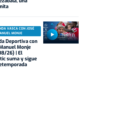
ezabala, una
nita
NDA VASCA CON JOSÉ
ANUEL MONJE
53:04
a Deportiva con
 Manuel Monje
8/26) | El
tic suma y sigue
retemporada