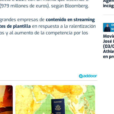
Agirr
incóg
 (979 millones de euros), según Bloomberg.
s grandes empresas de
contenido en streaming
es de plantilla
en respuesta a la ralentización
O
M
os y al aumento de la competencia por los
Movid
José
(03/0
Athle
en p