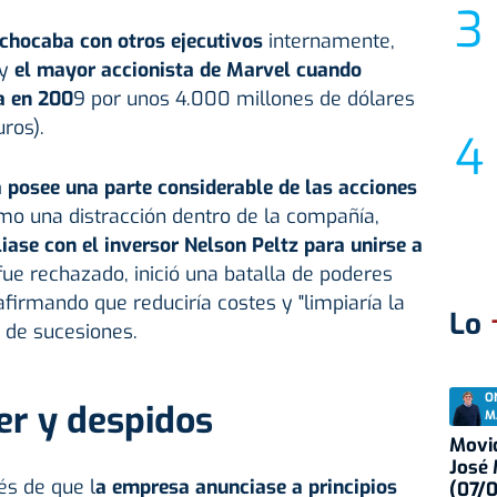
hocaba con otros ejecutivos
internamente,
y
el mayor accionista de Marvel cuando
a en 200
9 por unos 4.000 millones de dólares
ros).
 posee una parte considerable de las acciones
omo una distracción dentro de la compañía,
liase con el inversor Nelson Peltz para unirse a
ue rechazado, inició una batalla de poderes
afirmando que reduciría costes y "limpiaría la
Lo
 de sucesiones.
O
er y despidos
M
Movid
José
és de que l
a empresa anunciase a principios
(07/