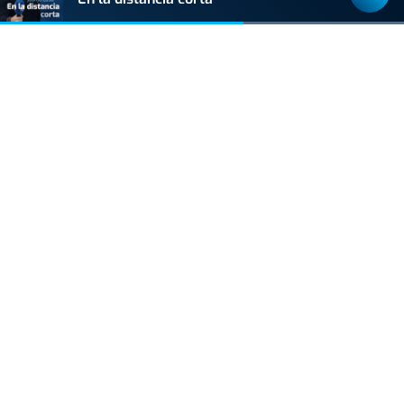
ONDA VASCA CON IMANOL ARRUTI
La Liga más pequeña del mundo
10:25
tiene dos equipos
Síguenos
Descárgate nuestra App