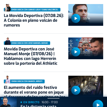
ONDA VASCA CON JUANJO LUSA Y SAMU VALCÁRCEL
La Movida Deportiva (07.08.26):
55:14
A Colonia en pleno volcán de
rumores
ONDA VASCA CON JOSÉ MANUEL MONJE
Movida Deportiva con José
52:11
Manuel Monje (07/08/26) |
Hablamos con Iago Herrerín
sobre la portería del Athletic
ONDA VASCA CON IMANOL ARRUTI
El aumento del ruido festivo
22:36
durante el verano pone en jaque
el descanso de los vecinos en los
barrios céntricos
16:00 - 17:00
EN DIRECTO
En la distancia corta