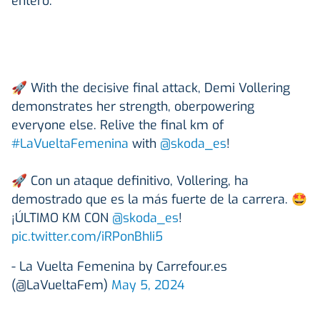
entero.
🚀 With the decisive final attack, Demi Vollering
demonstrates her strength, oberpowering
everyone else. Relive the final km of
#LaVueltaFemenina
with
@skoda_es
!
🚀 Con un ataque definitivo, Vollering, ha
demostrado que es la más fuerte de la carrera. 🤩
¡ÚLTIMO KM CON
@skoda_es
!
pic.twitter.com/iRPonBhIi5
- La Vuelta Femenina by Carrefour.es
(@LaVueltaFem)
May 5, 2024