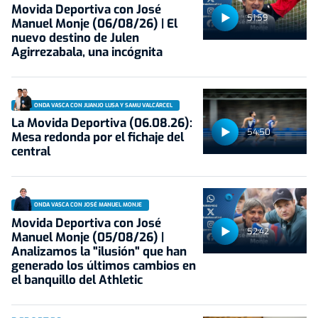
Movida Deportiva con José
51:59
Manuel Monje (06/08/26) | El
nuevo destino de Julen
Agirrezabala, una incógnita
ONDA VASCA CON JUANJO LUSA Y SAMU VALCÁRCEL
La Movida Deportiva (06.08.26):
54:50
Mesa redonda por el fichaje del
central
ONDA VASCA CON JOSÉ MANUEL MONJE
Movida Deportiva con José
52:42
Manuel Monje (05/08/26) |
Analizamos la "ilusión" que han
generado los últimos cambios en
el banquillo del Athletic