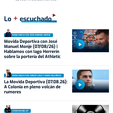
+
Lo
escuchado
ONDA VASCA CON JOSÉ MANUEL MONJE
Movida Deportiva con José
52:11
Manuel Monje (07/08/26) |
Hablamos con Iago Herrerín
sobre la portería del Athletic
ONDA VASCA CON JUANJO LUSA Y SAMU VALCÁRCEL
La Movida Deportiva (07.08.26):
55:14
A Colonia en pleno volcán de
rumores
COSECHA DEL 67