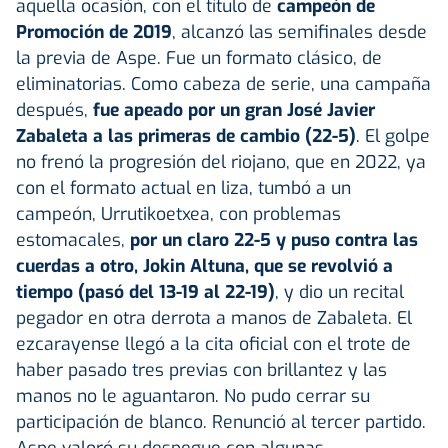
aquella ocasión, con el título de
campeón de
Promoción de 2019
, alcanzó las semifinales desde
la previa de Aspe. Fue un formato clásico, de
eliminatorias. Como cabeza de serie, una campaña
después,
fue apeado por un gran José Javier
Zabaleta a las primeras de cambio (22-5)
. El golpe
no frenó la progresión del riojano, que en 2022, ya
con el formato actual en liza, tumbó a un
campeón, Urrutikoetxea, con problemas
estomacales,
por un claro 22-5 y puso contra las
cuerdas a otro, Jokin Altuna, que se revolvió a
tiempo (pasó del 13-19 al 22-19)
, y dio un recital
pegador en otra derrota a manos de Zabaleta. El
ezcarayense llegó a la cita oficial con el trote de
haber pasado tres previas con brillantez y las
manos no le aguantaron. No pudo cerrar su
participación de blanco. Renunció al tercer partido.
Aspe valoró su despegue con algunas