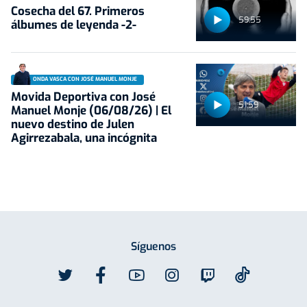
Cosecha del 67. Primeros
59:55
álbumes de leyenda -2-
ONDA VASCA CON JOSÉ MANUEL MONJE
Movida Deportiva con José
51:59
Manuel Monje (06/08/26) | El
nuevo destino de Julen
Agirrezabala, una incógnita
Síguenos