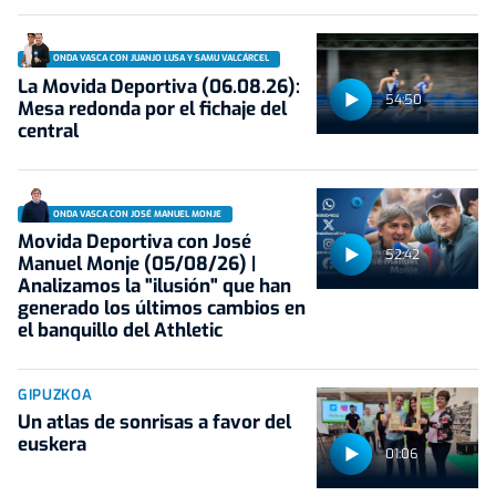
ONDA VASCA CON JUANJO LUSA Y SAMU VALCÁRCEL
La Movida Deportiva (06.08.26):
54:50
Mesa redonda por el fichaje del
central
ONDA VASCA CON JOSÉ MANUEL MONJE
Movida Deportiva con José
52:42
Manuel Monje (05/08/26) |
Analizamos la "ilusión" que han
generado los últimos cambios en
el banquillo del Athletic
GIPUZKOA
Un atlas de sonrisas a favor del
euskera
01:06