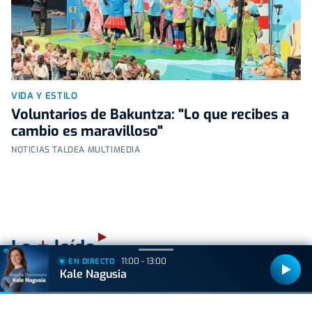
VIDA Y ESTILO
Voluntarios de Bakuntza: "Lo que recibes a
cambio es maravilloso"
NOTICIAS TALDEA MULTIMEDIA
+
Lo
leído
11:00 - 13:00
EN DIRECTO
Kale Nagusia
VIDA Y ESTILO
Las tres mejores rutas para vivir el eclipse
total de sol sin salir de Euskal Herria